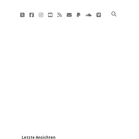
twitter
facebook
instagram
youtube
rss
E-
paypal
soundcloud
vimeo
Mail
'
Letzte Ansichten