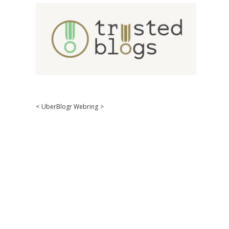
<
UberBlogr Webring
>