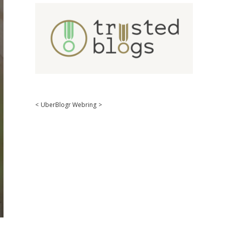
<
UberBlogr Webring
>