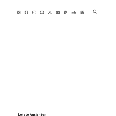
twitter
facebook
instagram
youtube
rss
E-
paypal
soundcloud
vimeo
Mail
'
Letzte Ansichten