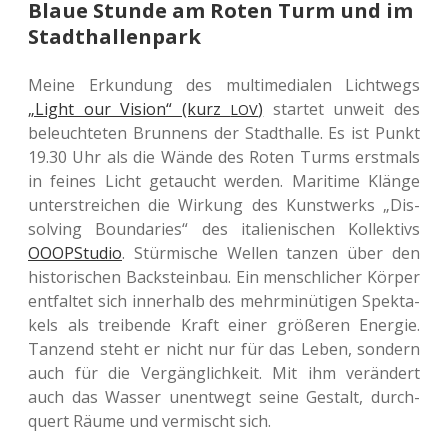
Blaue Stunde am Roten Turm und im
Stadthallenpark
Meine Erkun­dung des mul­ti­me­dia­len Licht­wegs
„Light our Vision“ (kurz
)
star­tet unweit des
LOV
beleuch­te­ten Brun­nens der Stadt­hal­le. Es ist Punkt
19.30 Uhr als die Wände des Roten Turms erst­mals
in feines Licht getaucht werden. Mari­ti­me Klänge
unter­strei­chen die Wir­kung des Kunst­werks „Dis­
sol­ving Boun­da­ries“ des ita­lie­ni­schen Kol­lek­tivs
OOOP­Stu­dio
. Stür­mi­sche Wellen tanzen über den
his­to­ri­schen Back­stein­bau. Ein mensch­li­cher Körper
ent­fal­tet sich inner­halb des mehr­mi­nü­ti­gen Spek­ta­
kels als trei­ben­de Kraft einer grö­ße­ren Ener­gie.
Tan­zend steht er nicht nur für das Leben, son­dern
auch für die Ver­gäng­lich­keit. Mit ihm ver­än­dert
auch das Wasser unent­wegt seine Gestalt, durch­
quert Räume und ver­mischt sich.