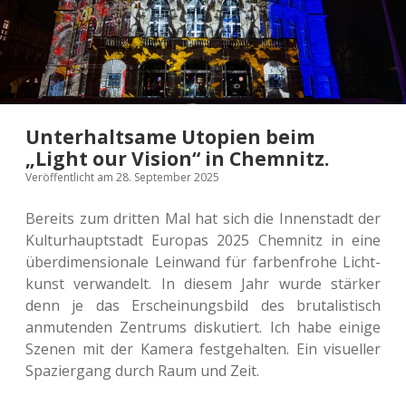
Unterhaltsame Utopien beim
„Light our Vision“ in Chemnitz.
Veröffentlicht am 28. September 2025
Bereits zum drit­ten Mal hat sich die Innen­stadt der
Kul­tur­haupt­stadt Euro­pas 2025 Chem­nitz in eine
über­di­men­sio­na­le Lein­wand für far­ben­fro­he Licht­
kunst ver­wan­delt. In diesem Jahr wurde stär­ker
denn je das Erschei­nungs­bild des bru­ta­lis­tisch
anmu­ten­den Zen­trums dis­ku­tiert. Ich habe einige
Szenen mit der Kamera fest­ge­hal­ten. Ein visu­el­ler
Spa­zier­gang durch Raum und Zeit.