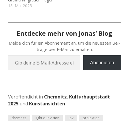
18. Mai 2025
Entdecke mehr von Jonas’ Blog
Melde dich für ein Abon­ne­ment an, um die neu­es­ten Bei­
trä­ge per E‑Mail zu erhalten.
Gib deine E‑Mail-Adres­se ein …
Abonnieren
Veröffentlicht in
Chemnitz
,
Kulturhauptstadt
2025
und
Kunstansichten
chemnitz
light our vision
lov
projektion