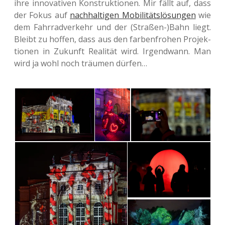
ihre inno­va­ti­ven Kon­struk­tio­nen. Mir fällt auf, dass
der Fokus auf
nach­hal­ti­gen Mobi­li­täts­lö­sun­gen
wie
dem Fahr­rad­ver­kehr und der (Straßen-)Bahn liegt.
Bleibt zu hoffen, dass aus den far­ben­fro­hen Pro­jek­
tio­nen in Zukunft Rea­li­tät wird. Irgend­wann. Man
wird ja wohl noch träu­men dürfen…