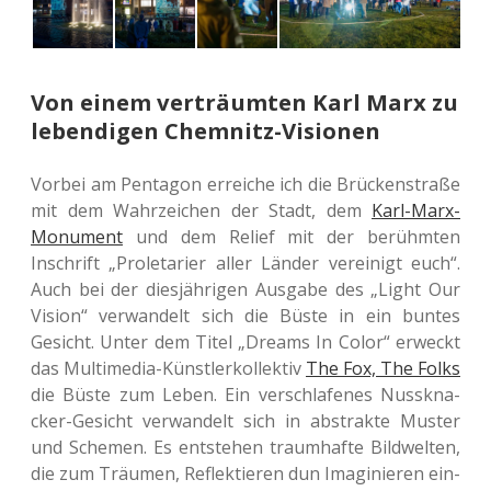
Von einem verträumten Karl Marx zu
lebendigen Chemnitz-Visionen
Vorbei am Pen­ta­gon errei­che ich die Brü­cken­stra­ße
mit dem Wahr­zei­chen der Stadt, dem
Karl-Marx-
Monu­ment
und dem Relief mit der berühm­ten
Inschrift „Pro­le­ta­ri­er aller Länder ver­ei­nigt euch“.
Auch bei der dies­jäh­ri­gen Aus­ga­be des „Light Our
Vision“ ver­wan­delt sich die Büste in ein buntes
Gesicht. Unter dem Titel „Dreams In Color“ erweckt
das Mul­ti­me­dia-Künst­ler­kol­lek­tiv
The Fox, The Folks
die Büste zum Leben. Ein ver­schla­fe­nes Nuss­kna­
cker-Gesicht ver­wan­delt sich in abs­trak­te Muster
und Sche­men. Es ent­ste­hen traum­haf­te Bild­wel­ten,
die zum Träu­men, Reflek­tie­ren dun Ima­gi­nie­ren ein­