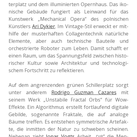
ter­platz und dem illu­mi­nier­ten Opern­haus. Das iko­
ni­sche Gebäu­de fun­giert als Lein­wand für das
Kunst­werk „Mecha­ni­cal Opera“ des pol­ni­schen
Künst­lers
Ari Dykier
. Im Vin­ta­ge-Stil erweckt er mit­
hil­fe der mus­ter­haf­ten Coll­a­gen­tech­nik natür­li­che
Ele­men­te, aber auch tech­ni­sche Bau­tei­le und
orches­trier­te Robo­ter zum Leben. Damit schafft er
einen Raum, um das Span­nungs­feld zwi­schen his­to­
ri­scher Kultur sowie Archi­tek­tur und tech­no­lo­gi­
schem Fort­schritt zu reflektieren.
Auf dem angren­zen­den grünen Schil­ler­platz sorgt
unter ande­rem
Rodri­go Guzman Caza­res
mit
seinem Werk „Unsta­bi­le Frac­tal Orbs“ für Wow-
Effek­te. Ein Algo­rith­mus erstellt fort­lau­fend digi­ta­le
Gebil­de, soge­nann­te Frak­ta­le, die auf ana­lo­ge
Bäume tref­fen. Es ent­ste­hen sym­me­tri­sche Arte­fak­
te, die inmit­ten der Natur zu schwe­ben schei­nen.
Neben­an zieht
Jonas Vogts
Arbeit „
“ die Men­
DIP