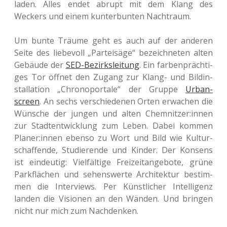
la­den. Alles endet abrupt mit dem Klang des
Weckers und einem kun­ter­bun­ten Nachtraum.
Um bunte Träume geht es auch auf der ande­ren
Seite des lie­be­voll „Par­tei­sä­ge“ bezeich­ne­ten alten
Gebäu­de der
SED-Bezirks­lei­tung
. Ein far­ben­präch­ti­
ges Tor öffnet den Zugang zur Klang- und Bild­in­
stal­la­ti­on „Chro­no­por­ta­le“ der Gruppe
Urban­
screen
. An sechs ver­schie­de­nen Orten erwa­chen die
Wün­sche der jungen und alten Chemnitzer:innen
zur Stadt­ent­wick­lung zum Leben. Dabei kommen
Planer:innen ebenso zu Wort und Bild wie Kul­tur­
schaf­fen­de, Stu­die­ren­de und Kinder. Der Kon­sens
ist ein­deu­tig: Viel­fäl­ti­ge Frei­zeit­an­ge­bo­te, grüne
Park­flä­chen und sehens­wer­te Archi­tek­tur bestim­
men die Inter­views. Per Künst­li­cher Intel­li­genz
landen die Visio­nen an den Wänden. Und brin­gen
nicht nur mich zum Nachdenken.