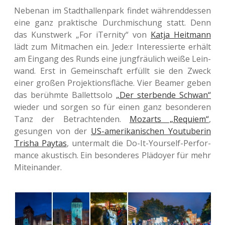
Neben­an im Stadt­hal­len­park findet wäh­rend­des­sen
eine ganz prak­ti­sche Durch­mi­schung statt. Denn
das Kunst­werk „For iTer­ni­ty“ von
Katja Heit­mann
lädt zum Mit­ma­chen ein. Jede:r Inter­es­sier­te erhält
am Ein­gang des Runds eine jung­fräu­lich weiße Lein­
wand. Erst in Gemein­schaft erfüllt sie den Zweck
einer großen Pro­jek­ti­ons­flä­che. Vier Beamer geben
das berühm­te Bal­lett­so­lo
„Der ster­ben­de Schwan“
wieder und sorgen so für einen ganz beson­de­ren
Tanz der Betrach­ten­den.
Mozarts „Requi­em“
,
gesun­gen von der
US-ame­ri­ka­ni­schen You­tube­rin
Trisha Paytas
, unter­malt die Do-It-Yours­elf-Per­for­
mance akus­tisch. Ein beson­de­res Plä­doy­er für mehr
Miteinander.