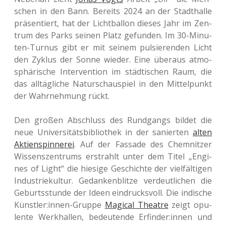
schen in den Bann. Bereits 2024 an der Stadt­hal­le
prä­sen­tiert, hat der Licht­bal­lon dieses Jahr im Zen­
trum des Parks seinen Platz gefun­den. Im 30-Minu­
ten-Turnus gibt er mit seinem pul­sie­ren­den Licht
den Zyklus der Sonne wieder. Eine über­aus atmo­
sphä­ri­sche Inter­ven­ti­on im städ­ti­schen Raum, die
das all­täg­li­che Natur­schau­spiel in den Mit­tel­punkt
der Wahr­neh­mung rückt.
Den großen Abschluss des Rund­gangs bildet die
neue Uni­ver­si­täts­bi­blio­thek in der sanier­ten
alten
Akti­en­spin­ne­rei
. Auf der Fas­sa­de des Chem­nit­zer
Wis­sens­zen­trums erstrahlt unter dem Titel „Engi­
nes of Light“ die hie­si­ge Geschich­te der viel­fäl­ti­gen
Indus­trie­kul­tur. Gedan­ken­blit­ze ver­deut­li­chen die
Geburts­stun­de der Ideen ein­drucks­voll. Die indi­sche
Künstler:innen-Gruppe
Magi­cal Theat­re
zeigt opu­
len­te Werk­hal­len, bedeu­ten­de Erfinder:innen und