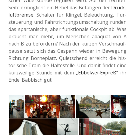
scher Wider­stän­de regu­liert wird. Auf der rech­ten
Seite ermög­licht ein Hebel das Betä­ti­gen der
Druck­
luft­brem­se
. Schal­ter für Klin­gel, Beleuch­tung, Tür­
steue­rung und Fahrt­rich­tungs­um­schal­tung runden
das spar­ta­ni­sche, aber funk­tio­na­le Cock­pit ab. Was
braucht man mehr, um Men­schen adäquat von A
nach B zu beför­dern? Nach der kurzen Ver­schnauf­
pau­se setzt sich das Gespann wieder in Bewe­gung
Rich­tung Börn­eplatz. Quiet­schend erreicht die his­
to­ri­sche Tram die Hal­te­stel­le. Und damit findet eine
kurz­wei­li­ge Stunde mit dem
„Ebbel­wei-Expreß“
ihr
Ende. Bab­bisch gut!