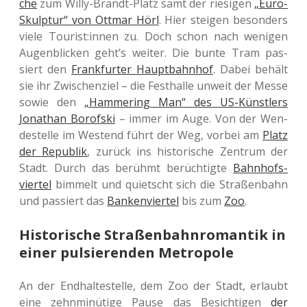
che
zum Willy-Brandt-Platz samt der rie­si­gen
„Euro-
Skulp­tur“ von Ottmar Hörl
. Hier stei­gen beson­ders
viele Tourist:innen zu. Doch schon nach weni­gen
Augen­bli­cken geht’s weiter. Die bunte Tram pas­
siert den
Frank­fur­ter Haupt­bahn­hof
. Dabei behält
sie ihr Zwi­schen­ziel – die Fest­hal­le unweit der Messe
sowie den
„Ham­me­ring Man“ des US-Künst­lers
Jona­than Borof­ski
– immer im Auge. Von der Wen­
de­stel­le im West­end führt der Weg, vorbei am
Platz
der Repu­blik
, zurück ins his­to­ri­sche Zen­trum der
Stadt. Durch das berühmt berüch­tig­te
Bahn­hofs­
vier­tel
bim­melt und quietscht sich die Stra­ßen­bahn
und pas­siert das
Ban­ken­vier­tel
bis zum
Zoo
.
Historische Straßenbahnromantik in
einer pulsierenden Metropole
An der End­hal­te­stel­le, dem Zoo der Stadt, erlaubt
eine zehn­mi­nü­ti­ge Pause das Besich­ti­gen
der