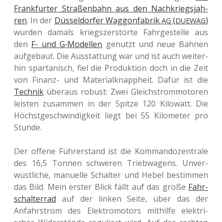
Frank­fur­ter Stra­ßen­bahn aus den Nach­kriegs­jah­
ren
. In der
Düs­sel­dor­fer Wag­gon­fa­brik
(
)
AG
DUEWAG
wurden damals kriegs­zer­stör­te Fahr­ge­stel­le aus
den
F- und G‑Modellen
genutzt und neue Bahnen
auf­ge­baut. Die Aus­stat­tung war und ist auch wei­ter­
hin spar­ta­nisch, fiel die Pro­duk­ti­on doch in die Zeit
von Finanz- und Mate­ri­al­knapp­heit. Dafür ist die
Tech­nik
über­aus robust: Zwei Gleich­strom­mo­to­ren
leis­ten zusam­men in der Spitze 120 Kilo­watt. Die
Höchst­ge­schwin­dig­keit liegt bei 55 Kilo­me­ter pro
Stunde.
Der offene Füh­rer­stand ist die Kom­man­do­zen­tra­le
des 16,5 Tonnen schwe­ren Trieb­wa­gens. Unver­
wüst­li­che, manu­el­le Schal­ter und Hebel bestim­men
das Bild. Mein erster Blick fällt auf das große
Fahr­
schal­ter­rad
auf der linken Seite, über das der
Anfahr­strom des Elek­tro­mo­tors mit­hil­fe elek­tri­