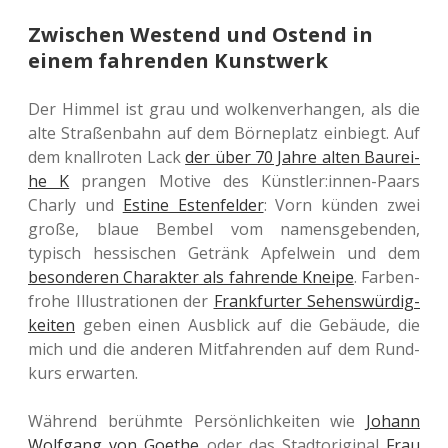
Zwischen Westend und Ostend in
einem fahrenden Kunstwerk
Der Himmel ist grau und wol­ken­ver­han­gen, als die
alte Stra­ßen­bahn auf dem Börn­eplatz ein­biegt. Auf
dem knall­ro­ten Lack
der über 70 Jahre alten Bau­rei­
he K
pran­gen Motive des Künstler:innen-Paars
Charly und
Estine Esten­fel­der
: Vorn künden zwei
große, blaue Bembel vom namens­ge­ben­den,
typisch hes­si­schen Getränk Apfel­wein und dem
beson­de­ren Cha­rak­ter als fah­ren­de Kneipe
. Far­ben­
fro­he Illus­tra­tio­nen der
Frank­fur­ter Sehens­wür­dig­
kei­ten
geben einen Aus­blick auf die Gebäu­de, die
mich und die ande­ren Mit­fah­ren­den auf dem Rund­
kurs erwarten.
Wäh­rend berühm­te Per­sön­lich­kei­ten wie
Johann
Wolf­gang von Goethe
oder das Stadt­ori­gi­nal
Frau