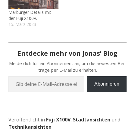
Marburger Details mit
der Fuji X100V.
15. März 2023
Entdecke mehr von Jonas’ Blog
Melde dich für ein Abon­ne­ment an, um die neu­es­ten Bei­
trä­ge per E‑Mail zu erhalten.
Gib deine E‑Mail-Adres­se ein …
Abonnieren
Veröffentlicht in
Fuji X100V
,
Stadtansichten
und
Technikansichten