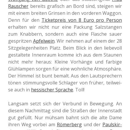
Rauscher
bereits gra­fisch an Bord sind, stei­gen wir
mit einem brei­ten Grin­sen in den vor­de­ren Waggon.
Denn für den
Ticket­preis von 8 Euro pro Person
erhal­ten wir nicht nur eine Packung Salz­stan­gen
zum Knab­bern, son­dern auch eine Fla­sche sauer
gesprit­zen
Apfel­wein
. Wir nehmen auf einem der 28
Sitz­ge­le­gen­hei­ten Platz. Beim Blick in den lie­be­voll
gestal­te­te Innen­raum komme ich aus dem Stau­nen
nicht mehr heraus: Kleine Vor­hän­ge und far­bi­ge
Glüh­lam­pen sorgen für eine wohn­li­che Atmo­sphä­re.
Der Himmel ist bunt bemalt. Aus den Laut­spre­chern
tönen stim­mungs­vol­le Schla­ger von früher, teil­wei­
se auch in
hes­si­scher Spra­che
. Toll!
Lang­sam setzt sich der Ver­bund in Bewe­gung. An
diesem Nach­mit­tag sind die Stra­ßen der Innen­stadt
gut gefüllt. Nur mühsam bahnt sich die alte Dame
ihren Weg vorbei am
Römer­berg
und der
Pauls­kir­