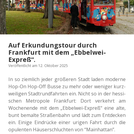
Auf Erkundungstour durch
Frankfurt mit dem „Ebbelwei-
Expreß“.
Veröffentlicht am 12. Oktober 2025
In so ziem­lich jeder grö­ße­ren Stadt laden moder­ne
Hop-On Hop-Off Busse zu mehr oder weni­ger kurz­
wei­li­gen Stadt­rund­fahr­ten ein. Nicht so in der hes­si­
schen Metro­po­le Frank­furt: Dort ver­kehrt am
Wochen­en­de mit dem „Ebbel­wei-Expreß“ eine alte,
bunt bemal­te Stra­ßen­bahn und lädt zum Ent­de­cken
ein. Einige Ein­drü­cke einer urigen Fahrt durch die
opu­len­ten Häu­ser­schluch­ten von “Main­hat­tan”.