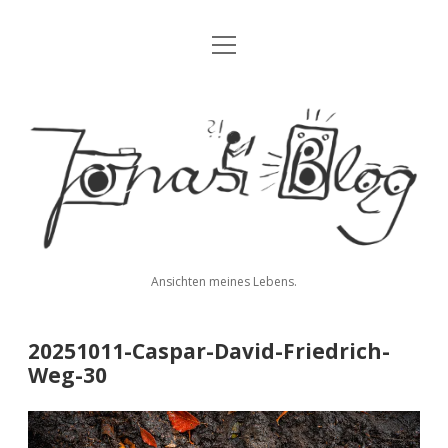
Menü
Blog
öffnen
Über mich
Jonas'
Kontakt
Blog
Impressum
Datenschutz
Ansichten meines Lebens.
twitter
facebook
instagram
youtube
rss
E-
paypal
soundcloud
vimeo
Mail
20251011-Caspar-David-Friedrich-
Weg-30