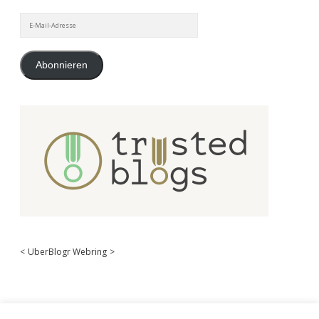
E-
Mail-
Adresse
Abonnieren
<
UberBlogr Webring
>