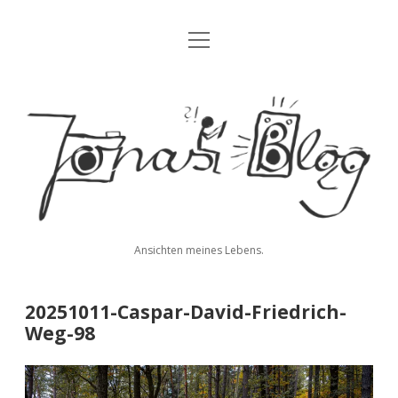
Menü
Blog
öffnen
Über mich
Jonas'
Kontakt
Blog
Impressum
Datenschutz
Ansichten meines Lebens.
twitter
facebook
instagram
youtube
rss
E-
paypal
soundcloud
vimeo
Mail
20251011-Caspar-David-Friedrich-
Weg-98