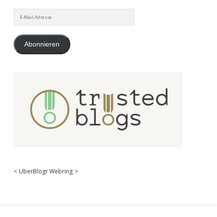
E-
Mail-
Adresse
Abonnieren
<
UberBlogr Webring
>