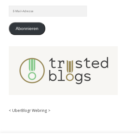
E-
Mail-
Adresse
Abonnieren
<
UberBlogr Webring
>