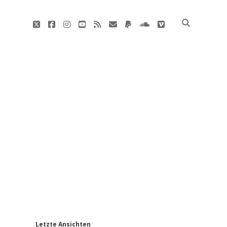
twitter
facebook
instagram
youtube
rss
E-
paypal
soundcloud
vimeo
Mail
'
Letzte Ansichten