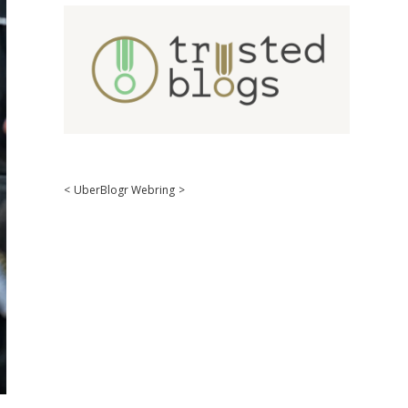
<
UberBlogr Webring
>