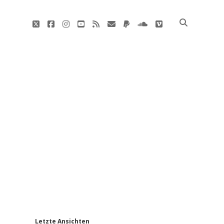
twitter
facebook
instagram
youtube
rss
E-
paypal
soundcloud
vimeo
Mail
'
Letzte Ansichten