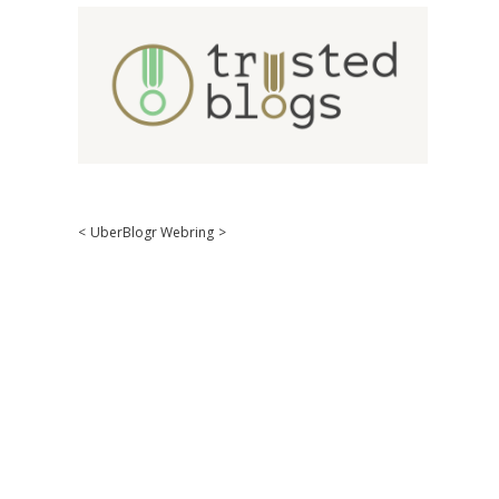
<
UberBlogr Webring
>