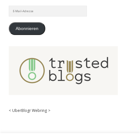
E-
Mail-
Adresse
Abonnieren
<
UberBlogr Webring
>