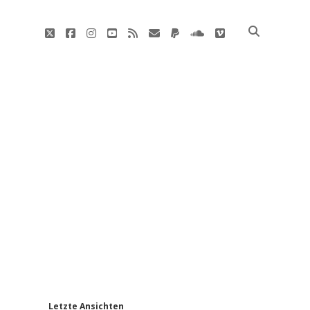
twitter
facebook
instagram
youtube
rss
E-
paypal
soundcloud
vimeo
Mail
'
Letzte Ansichten