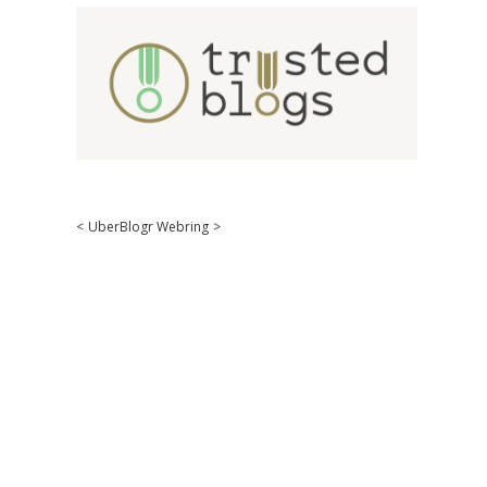
<
UberBlogr Webring
>