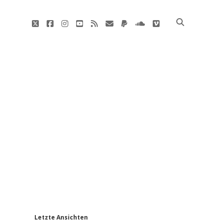
twitter
facebook
instagram
youtube
rss
E-
paypal
soundcloud
vimeo
Mail
'
Letzte Ansichten