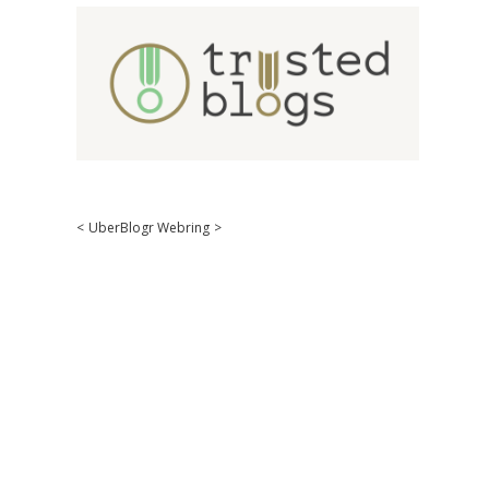
<
UberBlogr Webring
>