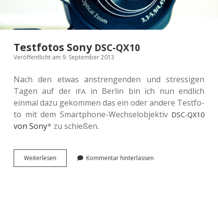
Testfotos Sony
DSC-QX10
Veröffentlicht am 9. September 2013
Nach den etwas anstren­gen­den und stres­si­gen
Tagen auf der
in Berlin bin ich nun end­lich
IFA
einmal dazu gekom­men das ein oder andere Test­fo­
to mit dem Smart­phone-Wech­sel­ob­jek­tiv
DSC-QX10
von Sony
* zu schießen.
Test­
Wei­ter­le­sen
Kommentar hinterlassen
fo­
tos
Sony
<span
class=“caps”>
DSC-
</span>
QX10