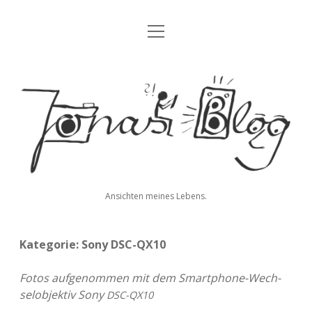
Menü
Blog
öffnen
Über mich
Jonas'
Kontakt
Blog
Impressum
Datenschutz
Ansichten meines Lebens.
twitter
facebook
instagram
youtube
rss
E-
paypal
soundcloud
vimeo
Mail
Kategorie:
Sony DSC-QX10
Fotos auf­ge­nom­men mit dem Smart­phone-Wech­
sel­ob­jek­tiv Sony
DSC-QX10