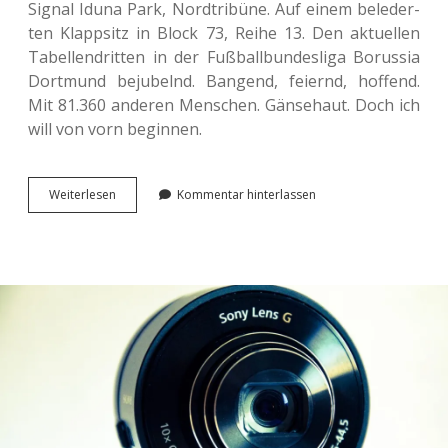
Signal Iduna Park, Nord­tri­bü­ne. Auf einem bele­der­
ten Klapp­sitz in Block 73, Reihe 13. Den aktu­el­len
Tabel­len­drit­ten in der Fuß­ball­bun­des­li­ga Borus­sia
Dort­mund beju­belnd. Ban­gend, fei­ernd, hof­fend.
Mit 81.360 ande­ren Men­schen. Gän­se­haut. Doch ich
will von vorn beginnen.
Bun­
Wei­ter­le­sen
Kommentar hinterlassen
des­
li­
g­
aluft
schnup­
pern
beim <span
class=“caps”>
</span>.
BVB