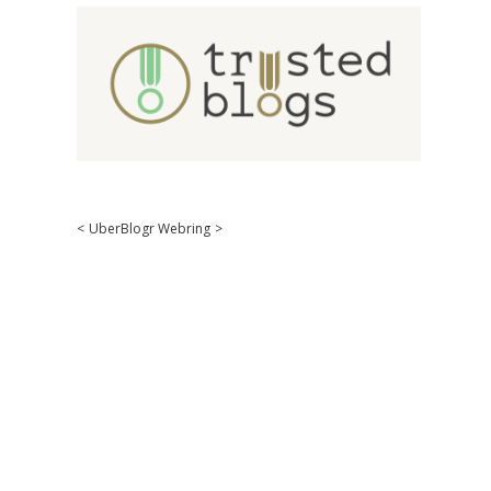
<
UberBlogr Webring
>