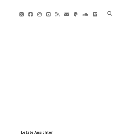
twitter
facebook
instagram
youtube
rss
E-
paypal
soundcloud
vimeo
Mail
'
Letzte Ansichten