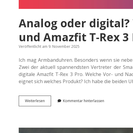
Analog oder digital?
und Amazfit T‑Rex 3 
Veröffentlicht am 9. November 2025
Ich mag Arm­band­uh­ren. Beson­ders wenn sie neben de
Zwei der aktu­ell span­nends­ten Ver­tre­ter der Sma
digi­ta­le Amaz­fit T‑Rex 3 Pro. Welche Vor- und Nac
eignet sich wel­ches Pro­dukt? Ich habe die beiden U
Analog
Wei­ter­le­sen
Kommentar hinterlassen
oder
digi­
tal?
Withings
Scan­
watch