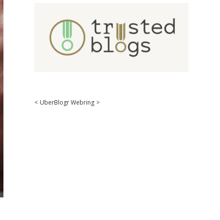
<
UberBlogr Webring
>