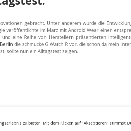
agstest.
o­va­tio­nen gebracht. Unter ande­rem wurde die Ent­wick­lun
le ver­öf­fent­lich­te im März mit Android Wear einen ent­spre
nd eine Reihe von Her­stel­lern prä­sen­tier­ten intel­li­gen­t
Berlin
die schmu­cke G Watch R vor, die schon da mein Inter
st, sollte nun ein All­tags­test zeigen.
gserlebnis zu bieten. Mit dem Klicken auf "Akzeptieren" stimmst D
Apex WordPress-Theme
von Compete Themes