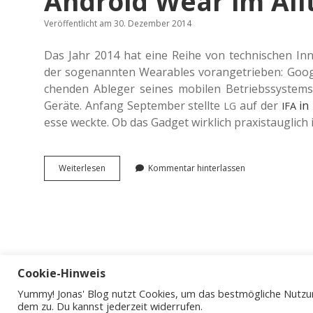
Android Wear im Allt
Veröffentlicht am 30. Dezember 2014
Das Jahr 2014 hat eine Reihe von tech­ni­schen Inn
der soge­nann­ten Weara­bles vor­an­ge­trie­ben: Goog
chen­den Able­ger seines mobi­len Betriebs­sys­tems u
Geräte. Anfang Sep­tem­ber stell­te
auf der
in 
LG
IFA
es­se weckte. Ob das Gadget wirk­lich pra­xis­taug­lich i
Android
Wei­ter­le­sen
Kommentar hinterlassen
Wear
im
Alltagstest.
Cookie-Hinweis
Yummy! Jonas' Blog nutzt Cookies, um das bestmögliche Nutzun
dem zu. Du kannst jederzeit widerrufen.