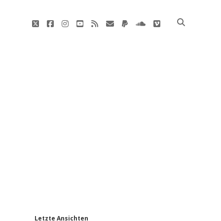
twitter
facebook
instagram
youtube
rss
E-
paypal
soundcloud
vimeo
Mail
'
Letzte Ansichten