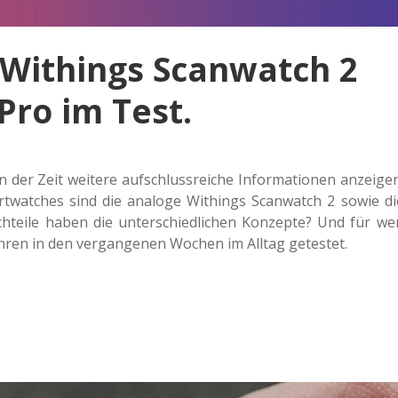
 Withings Scanwatch 2
Pro im Test.
r Zeit wei­te­re auf­schluss­rei­che Infor­ma­tio­nen anzei­gen
rt­wat­ches sind die ana­lo­ge Withings Scan­watch 2 sowie di
h­tei­le haben die unter­schied­li­chen Kon­zep­te? Und für we
hren in den ver­gan­ge­nen Wochen im Alltag getestet.