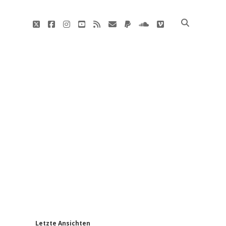
twitter
facebook
instagram
youtube
rss
E-
paypal
soundcloud
vimeo
Mail
'
Letzte Ansichten