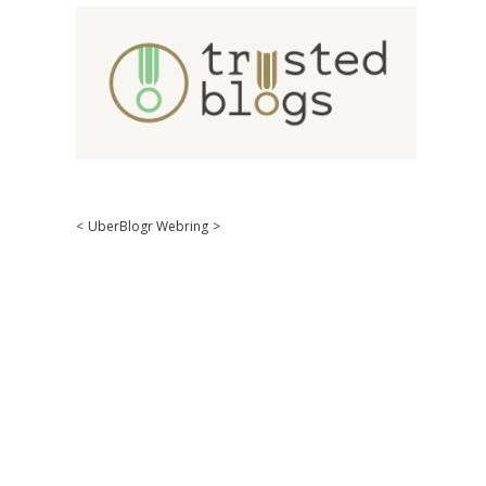
<
UberBlogr Webring
>