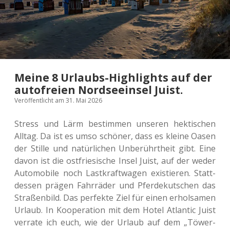
Meine 8 Urlaubs-Highlights auf der
autofreien Nordseeinsel Juist.
Veröffentlicht am 31. Mai 2026
Stress und Lärm bestim­men unse­ren hek­ti­schen
Alltag. Da ist es umso schö­ner, dass es kleine Oasen
der Stille und natür­li­chen Unbe­rührt­heit gibt. Eine
davon ist die ost­frie­si­sche Insel Juist, auf der weder
Auto­mo­bi­le noch Last­kraft­wa­gen exis­tie­ren. Statt­
des­sen prägen Fahr­rä­der und Pfer­de­kut­schen das
Stra­ßen­bild. Das per­fek­te Ziel für einen erhol­sa­men
Urlaub. In Koope­ra­ti­on mit dem Hotel Atlan­tic Juist
ver­ra­te ich euch, wie der Urlaub auf dem „Töwer­