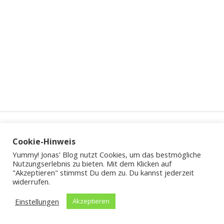
Sidebar
Cookie-Hinweis
Letzte Ansichten
Yummy! Jonas' Blog nutzt Cookies, um das bestmögliche
Naturnahes Nächtigen am traumhaften Tagebausee.
Nutzungserlebnis zu bieten. Mit dem Klicken auf
"Akzeptieren" stimmst Du dem zu. Du kannst jederzeit
Sterben in der Gluthitze von Dresden mit Kraftklub.
widerrufen.
In der Vorstellung: Kulturpolitische Begehungen durchs
Schauspielhaus Chemnitz.
Einstellungen
Akzeptieren
Über Stock und Stein auf dem Rotweinwanderweg zwischen Dernau