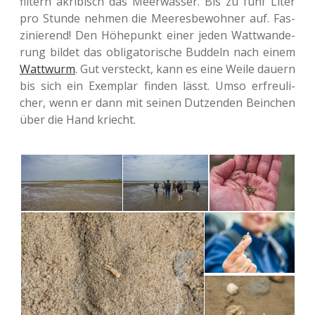
fil­tern akri­bisch das Meer­was­ser. Bis zu fünf Liter
pro Stunde nehmen die Mee­res­be­woh­ner auf. Fas­
zi­nie­rend! Den Höhe­punkt einer jeden Watt­wan­de­
rung bildet das obli­ga­to­ri­sche Bud­deln nach einem
Watt­wurm
. Gut ver­steckt, kann es eine Weile dauern
bis sich ein Exem­plar finden lässt. Umso erfreu­li­
cher, wenn er dann mit seinen Dut­zen­den Bein­chen
über die Hand kriecht.