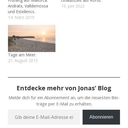
Frühling auf Mallorca:
Urlaubszeit auf Korfu.
Andratx, Valldemossa
10. Juni 2022
und Estellencs.
14. März 2019
Tage am Meer.
21. August 2015
Entdecke mehr von Jonas’ Blog
Melde dich für ein Abon­ne­ment an, um die neu­es­ten Bei­
trä­ge per E‑Mail zu erhalten.
Gib deine E‑Mail-Adres­se ein …
Abonnieren