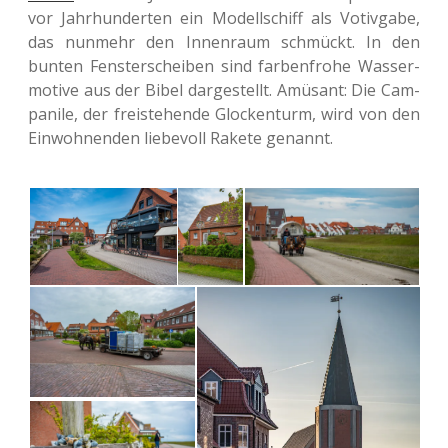
vor Jahr­hun­der­ten ein Modell­schiff als Votiv­ga­be,
das nun­mehr den Innen­raum schmückt. In den
bunten Fens­ter­schei­ben sind far­ben­fro­he Was­ser­
mo­ti­ve aus der Bibel dar­ge­stellt. Amü­sant: Die Cam­
pa­ni­le, der frei­ste­hen­de Glo­cken­turm, wird von den
Ein­woh­nen­den lie­be­voll Rakete genannt.