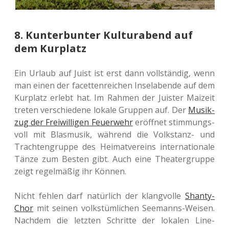
8. Kunterbunter Kulturabend auf
dem Kurplatz
Ein Urlaub auf Juist ist erst dann voll­stän­dig, wenn
man einen der facet­ten­rei­chen Insel­aben­de auf dem
Kur­platz erlebt hat. Im Rahmen der Juis­ter Mai­zeit
treten ver­schie­de­ne lokale Grup­pen auf. Der
Musik­
zug der Frei­wil­li­gen Feu­er­wehr
eröff­net stim­mungs­
voll mit Blas­mu­sik, wäh­rend die Volks­tanz- und
Trach­ten­grup­pe des Hei­mat­ver­eins inter­na­tio­na­le
Tänze zum Besten gibt. Auch eine Thea­ter­grup­pe
zeigt regel­mä­ßig ihr Können.
Nicht fehlen darf natür­lich der klang­vol­le
Shanty-
Chor
mit seinen volks­tüm­li­chen See­manns-Weisen.
Nach­dem die letz­ten Schrit­te der loka­len Line-