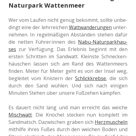
Naturpark Wattenmeer
Wer vom Laufen nicht genug bekommt, sollte unbe­
dingt eine der lehr­rei­chen
Watt­wan­de­run­gen
unter­
neh­men. In regel­mä­ßi­gen Abstän­den stehen dafür
die netten Führer:innen des
Nabu-Natur­park­hau­
ses
zur Ver­fü­gung. Das Erleb­nis beginnt mit den
ersten Schrit­ten im Sand­watt. Kleins­te Schne­cken­
häus­chen lassen sich am Rand des Wat­ten­meers
finden. Meter für Meter geht es von der Insel weg,
beglei­tet vom Knis­tern der
Schlick­kreb­se
, die sich
durch den Sand wühlen. Und sich nach eini­gen
Minu­ten Stehen über unsere Fuß­ze­hen kämpfen.
Es dauert nicht lang und man erreicht das weiche
Misch­watt
. Die Knö­chel ste­cken nun kom­plett im
Sand­matsch. Dazwi­schen graben sich
Herz­mu­scheln
mit­hil­fe ihres Fußes durch den wei­chen Boden und