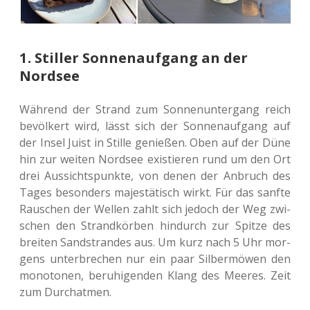
1. Stiller Sonnenaufgang an der
Nordsee
Wäh­rend der Strand zum Son­nen­un­ter­gang reich
bevöl­kert wird, lässt sich der Son­nen­auf­gang auf
der Insel Juist in Stille genie­ßen. Oben auf der Düne
hin zur weiten Nord­see exis­tie­ren rund um den Ort
drei Aus­sichts­punk­te, von denen der Anbruch des
Tages beson­ders majes­tä­tisch wirkt. Für das sanfte
Rau­schen der Wellen zahlt sich jedoch der Weg zwi­
schen den Strand­kör­ben hin­durch zur Spitze des
brei­ten Sand­stran­des aus. Um kurz nach 5 Uhr mor­
gens unter­bre­chen nur ein paar Sil­ber­mö­wen den
mono­to­nen, beru­hi­gen­den Klang des Meeres. Zeit
zum Durchatmen.