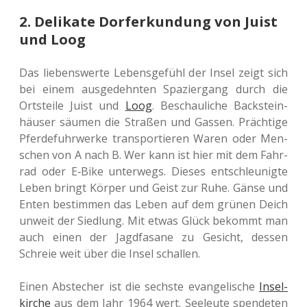
2. Delikate Dorferkundung von Juist
und Loog
Das lie­bens­wer­te Lebens­ge­fühl der Insel zeigt sich
bei einem aus­ge­dehn­ten Spa­zier­gang durch die
Orts­tei­le Juist und
Loog
. Beschau­li­che Back­stein­
häu­ser säumen die Stra­ßen und Gassen. Präch­ti­ge
Pfer­de­fuhr­wer­ke trans­por­tie­ren Waren oder Men­
schen von A nach B. Wer kann ist hier mit dem Fahr­
rad oder E‑Bike unter­wegs. Dieses ent­schleu­nig­te
Leben bringt Körper und Geist zur Ruhe. Gänse und
Enten bestim­men das Leben auf dem grünen Deich
unweit der Sied­lung. Mit etwas Glück bekommt man
auch einen der Jagd­fa­sa­ne zu Gesicht, dessen
Schreie weit über die Insel schallen.
Einen Abste­cher ist die sechs­te evan­ge­li­sche
Insel­
kir­che
aus dem Jahr 1964 wert. See­leu­te spen­de­ten