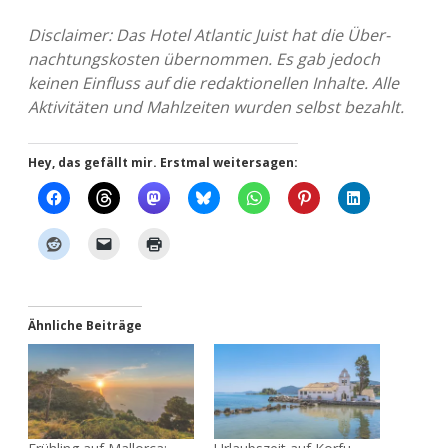
Dis­clai­mer: Das Hotel Atlan­tic Juist hat die Über­
nach­tungs­kos­ten über­nom­men. Es gab jedoch
keinen Ein­fluss auf die redak­tio­nel­len Inhal­te. Alle
Akti­vi­tä­ten und Mahl­zei­ten wurden selbst bezahlt.
Hey, das gefällt mir. Erstmal weitersagen:
Ähnliche Beiträge