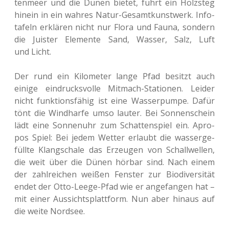
ten­meer und die Dünen bietet, führt ein Holz­steg
hinein in ein wahres Natur-Gesamt­kunst­werk. Info­
ta­feln erklä­ren nicht nur Flora und Fauna, son­dern
die Juis­ter Ele­men­te Sand, Wasser, Salz, Luft
und Licht.
Der rund ein Kilo­me­ter lange Pfad besitzt auch
einige ein­drucks­vol­le Mit­mach-Sta­tio­nen. Leider
nicht funk­ti­ons­fä­hig ist eine Was­ser­pum­pe. Dafür
tönt die Wind­har­fe umso lauter. Bei Son­nen­schein
lädt eine Son­nen­uhr zum Schat­ten­spiel ein. Apro­
pos Spiel: Bei jedem Wetter erlaubt die was­ser­ge­
füll­te Klang­scha­le das Erzeu­gen von Schall­wel­len,
die weit über die Dünen hörbar sind. Nach einem
der zahl­rei­chen weißen Fens­ter zur Bio­di­ver­si­tät
endet der Otto-Leege-Pfad wie er ange­fan­gen hat –
mit einer Aus­sichts­platt­form. Nun aber hinaus auf
die weite Nordsee.