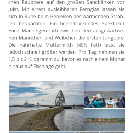
chen Raub­tie­re auf den großen Sand­bän­ken vor
Juist. Mit einem aus­leih­ba­ren Fern­glas lassen sie
sich in Ruhe beim Genie­ßen der wär­men­den Strah­
len beob­ach­ten. Ein beein­dru­cken­des Spek­ta­kel.
Ende Mai zeigen sich zwi­schen den aus­ge­wach­se­
nen Männ­chen und Weib­chen die ersten Jung­tie­re.
Die nahr­haf­te Mut­ter­milch (45% Fett) lässt sie
jedoch schnell größer werden: Pro Tag nehmen sie
1,5 bis 2 Kilo­gramm zu, bevor es nach einem Monat
hinaus auf Fisch­jagd geht.