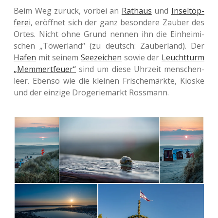
Beim Weg zurück, vorbei an
Rat­haus
und
Insel­töp­
fe­rei
, eröff­net sich der ganz beson­de­re Zauber des
Ortes. Nicht ohne Grund nennen ihn die Ein­hei­mi­
schen „Töwer­land“ (zu deutsch: Zau­ber­land). Der
Hafen
mit seinem
See­zei­chen
sowie der
Leucht­turm
„Mem­mert­feu­er“
sind um diese Uhr­zeit men­schen­
leer. Ebenso wie die klei­nen Fri­schemärk­te, Kioske
und der ein­zi­ge Dro­ge­rie­markt Rossmann.