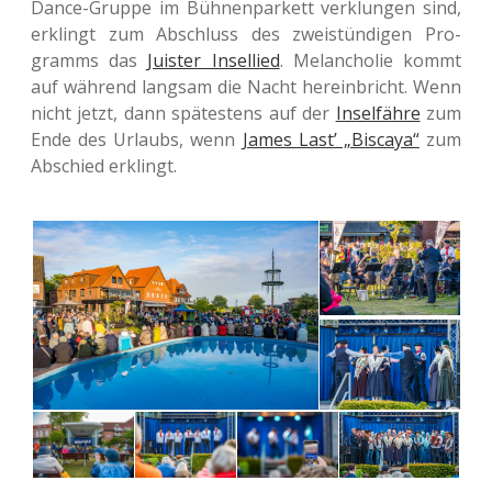
Dance-Gruppe im Büh­nen­par­kett ver­klun­gen sind,
erklingt zum Abschluss des zwei­stün­di­gen Pro­
gramms das
Juis­ter Insel­lied
. Melan­cho­lie kommt
auf wäh­rend lang­sam die Nacht her­ein­bricht. Wenn
nicht jetzt, dann spä­tes­tens auf der
Insel­fäh­re
zum
Ende des Urlaubs, wenn
James Last’ „Bis­ca­ya“
zum
Abschied erklingt.