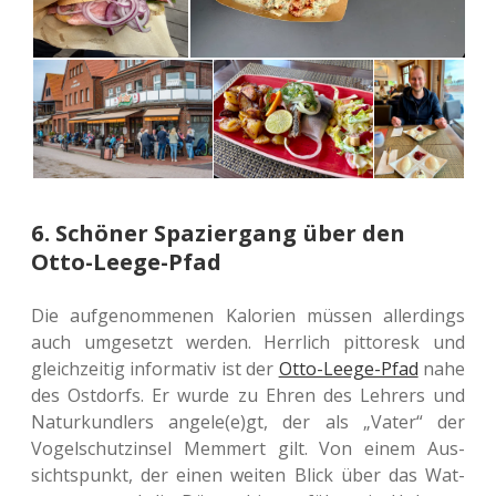
6. Schöner Spaziergang über den
Otto-Leege-Pfad
Die auf­ge­nom­me­nen Kalo­rien müssen aller­dings
auch umge­setzt werden. Herr­lich pit­to­resk und
gleich­zei­tig infor­ma­tiv ist der
Otto-Leege-Pfad
nahe
des Ost­dorfs. Er wurde zu Ehren des Leh­rers und
Natur­kund­lers angele(e)gt, der als „Vater“ der
Vogel­schutz­in­sel Mem­mert gilt. Von einem Aus­
sichts­punkt, der einen weiten Blick über das Wat­