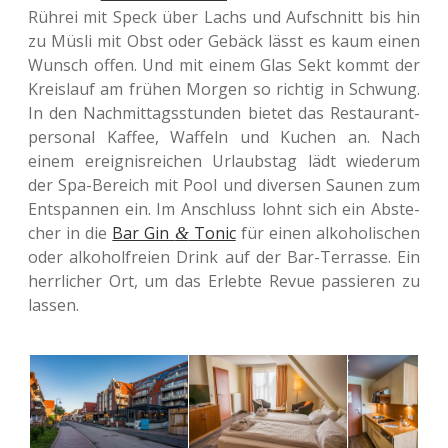
Rührei mit Speck über Lachs und Auf­schnitt bis hin
zu Müsli mit Obst oder Gebäck lässt es kaum einen
Wunsch offen. Und mit einem Glas Sekt kommt der
Kreis­lauf am frühen Morgen so rich­tig in Schwung.
In den Nach­mit­tags­stun­den bietet das Restau­rant­
per­so­nal Kaffee, Waf­feln und Kuchen an. Nach
einem ereig­nis­rei­chen Urlaubs­tag lädt wie­der­um
der Spa-Bereich mit Pool und diver­sen Saunen zum
Ent­span­nen ein. Im Anschluss lohnt sich ein Abste­
cher in die
Bar Gin
Tonic
für einen alko­ho­li­schen
&
oder alko­hol­frei­en Drink auf der Bar-Ter­ras­se. Ein
herr­li­cher Ort, um das Erleb­te Revue pas­sie­ren zu
lassen.