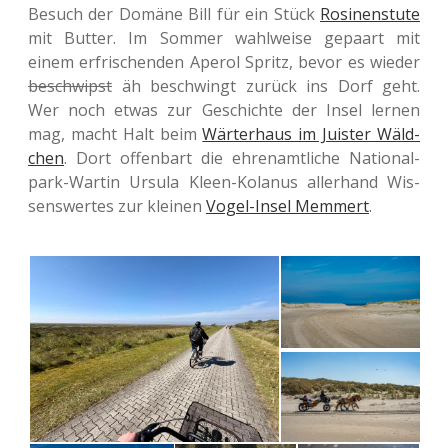
Besuch der Domäne Bill für ein Stück
Rosi­nen­stu­te
mit Butter. Im Sommer wahl­wei­se gepaart mit
einem erfri­schen­den Aperol Spritz, bevor es wieder
beschwipst
äh beschwingt zurück ins Dorf geht.
Wer noch etwas zur Geschich­te der Insel lernen
mag, macht Halt beim
Wär­ter­haus im Juis­ter Wäld­
chen
. Dort offen­bart die ehren­amt­li­che Natio­nal­
park-Wartin Ursula Kleen-Kola­nus aller­hand Wis­
sens­wer­tes zur klei­nen
Vogel-Insel Mem­mert
.