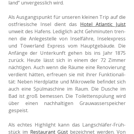
land“ unver­gess­lich wird.
Als Aus­gangs­punkt für unse­ren klei­nen Trip auf die
ost­frie­si­sche Insel dient das
Hotel Atlan­tic Juist
unweit des Hafens. Ledig­lich acht Geh­mi­nu­ten tren­
nen die Anle­ge­stel­le von Insel­fäh­re, Insel­ex­press
und Töwer­land Express vom Haupt­ge­bäu­de. Die
Anfän­ge der Unter­kunft gehen bis ins Jahr 1875
zurück. Heute lässt sich in einem der 72 Zimmer
näch­ti­gen. Auch wenn die Räume eine Reno­vie­rung
ver­dient hätten, erfreu­en sie mit ihrer Funk­tio­na­li­
tät: Neben Herd­plat­te und Mikro­wel­le befin­det sich
auch eine Spül­ma­schi­ne im Raum. Die Dusche im
Bad ist groß bemes­sen. Die Toi­let­ten­spü­lung wird
über einen nach­hal­ti­gen Grau­was­ser­spei­cher
gespeist.
Als echtes High­light kann das Lang­schlä­fer-Früh­
stück im
Restau­rant Güst
bezeich­net werden. Von