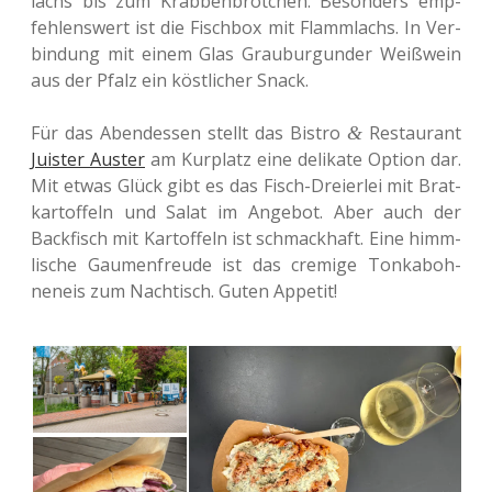
lachs bis zum Krab­ben­bröt­chen. Beson­ders emp­
feh­lens­wert ist die Fisch­box mit Flamm­lachs. In Ver­
bin­dung mit einem Glas Grau­bur­gun­der Weiß­wein
aus der Pfalz ein köst­li­cher Snack.
Für das Abend­essen stellt das Bistro
Restau­rant
&
Juis­ter Auster
am Kur­platz eine deli­ka­te Option dar.
Mit etwas Glück gibt es das Fisch-Drei­er­lei mit Brat­
kar­tof­feln und Salat im Ange­bot. Aber auch der
Back­fisch mit Kar­tof­feln ist schmack­haft. Eine himm­
li­sche Gau­men­freu­de ist das cre­mi­ge Tonk­a­boh­
nen­eis zum Nach­tisch. Guten Appetit!