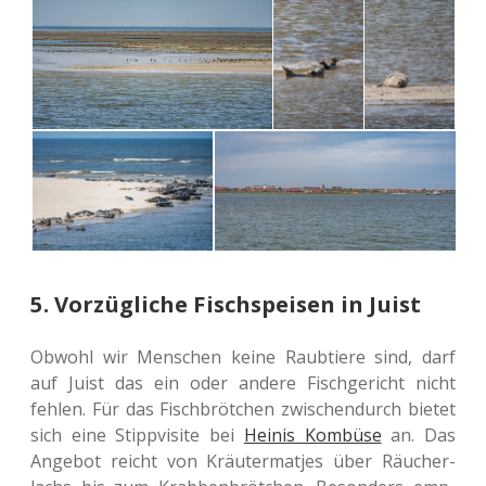
5. Vorzügliche Fischspeisen in Juist
Obwohl wir Men­schen keine Raub­tie­re sind, darf
auf Juist das ein oder andere Fisch­ge­richt nicht
fehlen. Für das Fisch­bröt­chen zwi­schen­durch bietet
sich eine Stipp­vi­si­te bei
Heinis Kom­bü­se
an. Das
Ange­bot reicht von Kräu­ter­mat­jes über Räu­cher­