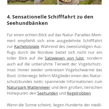
4. Sensationelle Schifffahrt zu den
Seehundbänken
Für einen echten Blick auf das Natur-Para­dies Mem­
mert emp­fiehlt sich eine aus­ge­dehn­te Schiff­fahrt
zur
Kache­lot­p­la­te
. Wäh­rend des zwei­stün­di­gen Aus­
flugs durch die Nord­see bietet sich nicht nur ein
toller Blick auf die
Salz­wie­sen von Juist
, son­dern
auch auf die unbe­rühr­te Tier­welt der Vogel­schutz­
in­sel. Immer wieder umkrei­sen Vögel­schwär­me das
Boot. Unter­wegs lie­fern Mitglieder:innen des Natur­
schutz­bun­des
span­nen­de Infor­ma­tio­nen zum
NABU
Natur­park Wat­ten­meer
und dem großen, tie­ri­schen
Höhe­punkt: den
See­hun­den
und
Kegel­rob­ben
.
Wenn die Sonne scheint, liegen Hun­der­te der nied­li­