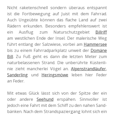
Nicht rake­ten­schnell son­dern über­aus ent­spannt
ist die Fort­be­we­gung auf Juist mit dem Fahr­rad.
Auch Unge­üb­te können das flache Land auf zwei
Rädern erkun­den. Beson­ders emp­feh­lens­wert ist
ein Aus­flug zum Natur­schutz­ge­biet
Bill­riff
am west­li­chen Ende der Insel. Der male­ri­sche Weg
führt ent­lang der Salz­wie­se, vorbei am
Ham­mer­see
bis zu einem Fahr­rad­park­platz unweit der
Domäne
Bill
. Zu Fuß geht es dann die letz­ten Meter zum
natur­be­las­se­nen Strand. Die unbe­rühr­te Küs­ten­li­
nie zieht man­cher­lei Vögel an.
Alpen­strand­läu­fer
,
San­der­ling
und
Herings­mö­we
leben hier Feder
an Feder.
Mit etwas Glück lässt sich von der Spitze der ein
oder andere
See­hund
erspä­hen. Sinn­vol­ler ist
jedoch eine Fahrt mit dem Schiff zu den nahen Sand­
bän­ken. Nach dem Strand­spa­zier­gang lohnt sich ein