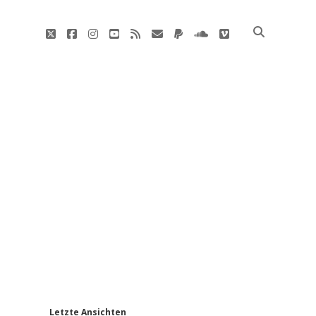
twitter
facebook
instagram
youtube
rss
E-
paypal
soundcloud
vimeo
Mail
'
Letzte Ansichten