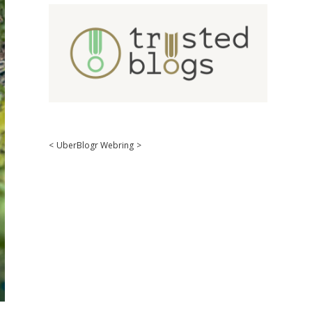
<
UberBlogr Webring
>