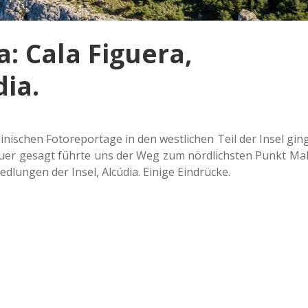
a: Cala Figuera,
ia.
­ni­schen Foto­re­por­ta­ge in den west­li­chen Teil der Insel ging
nau­er gesagt führte uns der Weg zum nörd­lichs­ten Punkt Mal
d­lun­gen der Insel, Alcú­dia. Einige Eindrücke.