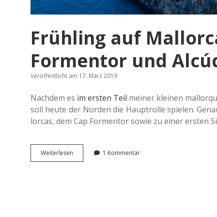
Frühling auf Mallorc
Formentor und Alcúd
Veröffentlicht am 17. März 2019
Nach­dem es
im ersten Teil
meiner klei­nen mal­lor­qui
soll heute der Norden die Haupt­rol­le spie­len. Ge
lor­cas, dem Cap For­men­tor sowie zu einer ersten Sie
Früh­
Wei­ter­le­sen
1 Kommentar
ling
auf
Mal­
lor­
ca:
Cala
Figuera,