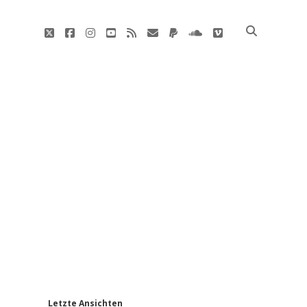
twitter
facebook
instagram
youtube
rss
E-
paypal
soundcloud
vimeo
Mail
'
Letzte Ansichten