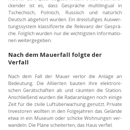
cken­der ist es, dass Gesprä­che mul­ti­l­in­gu­al in
Tsche­chisch, Pol­nisch, Rus­sisch und natür­lich
Deutsch abge­hört wurden. Ein drei­stu­fi­ges Aus­wer­
tungs­sys­tem klas­si­fi­zer­te die Rele­vanz der Gesprä­
che. Folg­lich wurden nur die wich­tigs­ten Infor­ma­tio­
nen weitergegeben.
Nach dem Mauerfall folgte der
Verfall
Nach dem Fall der Mauer verlor die Anlage an
Bedeu­tung. Die Alli­ier­ten bauten ihre elek­tro­ni­
schen Gerät­schaf­ten ab und räum­ten die Sta­ti­on.
Anschlie­ßend wurden die Radar­an­la­gen noch einige
Zeit für die zivile Luft­über­wa­chung genutzt. Pri­va­te
Inves­to­ren woll­ten in den Fol­ge­jah­ren das Gelän­de
etwa in ein Museum oder schi­cke Woh­nun­gen ver­
wan­deln. Die Pläne schei­ter­ten, das Haus verfiel.