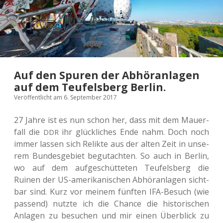
Auf den Spuren der Abhöranlagen
auf dem Teufelsberg Berlin.
Veröffentlicht am 6. September 2017
27 Jahre ist es nun schon her, dass mit dem Mau­er­
fall die
ihr glück­li­ches Ende nahm. Doch noch
DDR
immer lassen sich Relik­te aus der alten Zeit in unse­
rem Bun­des­ge­biet begut­ach­ten. So auch in Berlin,
wo auf dem auf­ge­schüt­te­ten Teu­fels­berg die
Ruinen der US-ame­ri­ka­ni­schen Abhör­an­la­gen sicht­
bar sind. Kurz vor meinem fünf­ten IFA-Besuch (wie
pas­send) nutzte ich die Chance die his­to­ri­schen
Anla­gen zu besu­chen und mir einen Über­blick zu