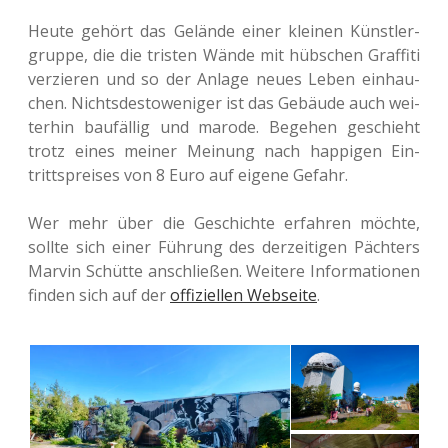
Heute gehört das Gelän­de einer klei­nen Künst­ler­
grup­pe, die die tris­ten Wände mit hüb­schen Graf­fi­ti
ver­zie­ren und so der Anlage neues Leben ein­hau­
chen. Nichts­des­to­we­ni­ger ist das Gebäu­de auch wei­
ter­hin bau­fäl­lig und marode. Bege­hen geschieht
trotz eines meiner Mei­nung nach hap­pi­gen Ein­
tritts­prei­ses von 8 Euro auf eigene Gefahr.
Wer mehr über die Geschich­te erfah­ren möchte,
sollte sich einer Füh­rung des der­zei­ti­gen Päch­ters
Marvin Schüt­te anschlie­ßen. Wei­te­re Infor­ma­tio­nen
finden sich auf der
offi­zi­el­len Web­sei­te
.