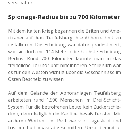
verschaffen.
Spionage-Radius bis zu 700 Kilometer
Mit dem Kalten Krieg began­nen die Briten und Ame­
ri­ka­ner auf dem Teu­fels­berg ihre Abhör­tech­nik zu
instal­lie­ren. Die Erhe­bung war dafür prä­de­sti­niert,
war sie doch mit 114 Metern die höchs­te Erhe­bung
Ber­lins. Rund 700 Kilo­me­ter konnte man in das
“feind­li­che Ter­ri­to­ri­um” hin­ein­hö­ren. Schließ­lich war
es für den Westen wich­tig über die Gescheh­nis­se im
Osten Bescheid zu wissen.
Auf dem Gelän­de der Abhör­an­la­gen Teu­fels­berg
arbei­te­ten rund 1.500 Men­schen im Drei-Schicht-
System. Für die betrof­fe­nen Leute kein Zucker­schle­
cken, denn ledig­lich die Kan­ti­ne besaß Fens­ter. Mit
ande­ren Worten: Der Rest war von Tages­licht und
fri­scher Luft quasi abge­schnit­ten. Umso beein­dru­