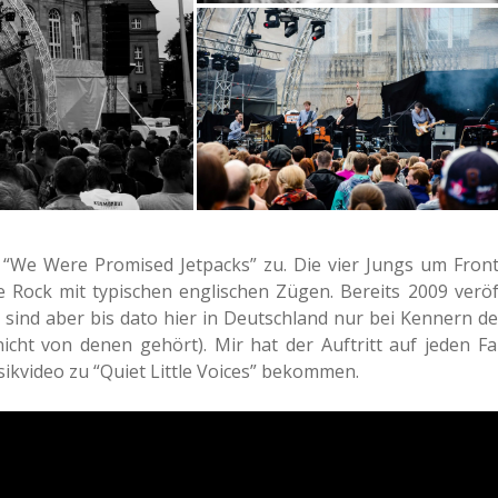
d “We Were Pro­mi­sed Jet­packs” zu. Die vier Jungs um Front
 Rock mit typi­schen eng­li­schen Zügen. Bereits 2009 ver­öf
, sind aber bis dato hier in Deutsch­land nur bei Ken­nern de
cht von denen gehört). Mir hat der Auf­tritt auf jeden Fal
Musik­vi­deo zu “Quiet Little Voices” bekommen.