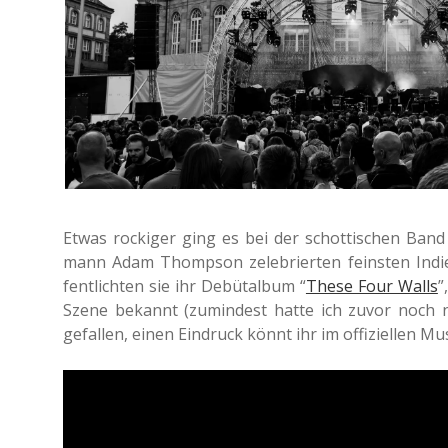
Etwas rocki­ger ging es bei der schot­ti­schen Ban
mann Adam Thomp­son zele­brier­ten feins­ten Indie
fent­lich­ten sie ihr Debüt­al­bum “
These Four Walls
”
Szene bekannt (zumin­dest hatte ich zuvor noch ni
gefal­len, einen Ein­druck könnt ihr im offi­zi­el­len 