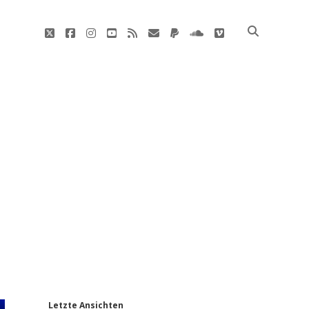
twitter
facebook
instagram
youtube
rss
E-
paypal
soundcloud
vimeo
Mail
'
Letzte Ansichten