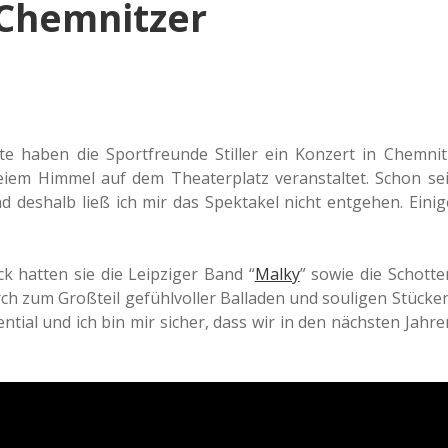
 Chemnitzer
te haben die Sport­freun­de Stil­ler ein Kon­zert in Chem­nit
em Himmel auf dem Thea­ter­platz ver­an­stal­tet. Schon sei
 des­halb ließ ich mir das Spek­ta­kel nicht ent­ge­hen. Einig
 hatten sie die Leip­zi­ger Band “
Malky
” sowie die Schot­te
urch zum Groß­teil gefühl­vol­ler Bal­la­den und souli­gen Stü­cken
­ti­al und ich bin mir sicher, dass wir in den nächs­ten Jahre