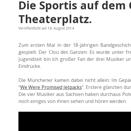
Die Sportis auf dem
Theaterplatz.
Veröffentlicht am 18. August 2014
Zum ersten Mal in der 18-jäh­ri­gen Band­ge­schich­
gespielt. Der Clou des Ganzen: Es wurde unter frei
Jugend­zeit bin ich großer Fan der drei Musi­ker und
Eindrücke.
Die Mün­che­ner kamen dabei nicht allein: Im Gepäck
“
We Were Pro­mi­sed Jet­packs
”. Ers­te­re glänz­ten d
Die vier Musi­ker aus Sach­sen haben durch­aus Poten
noch eini­ges von ihnen sehen und hören werden.