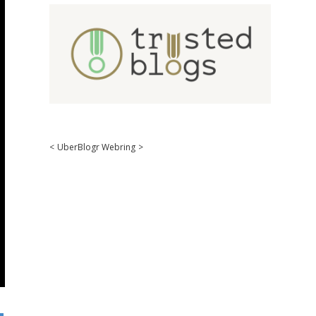
<
UberBlogr Webring
>