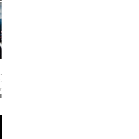
­
­
r
l