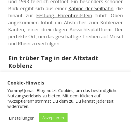
und 1993 fei­er­lich eröff­net. Ein beson­ders schö­ner
Blick ergibt sich aus einer
Kabine der Seil­bahn
, die
hinauf zur
Fes­tung Ehren­breit­stein
führt. Oben
ange­kom­men lohnt ein Abste­cher zum Koblen­zer
Kanten, einer drei­ecki­gen Aus­sichts­platt­form. Der
per­fek­te Ort, um das geschäf­ti­ge Trei­ben auf Mosel
und Rhein zu verfolgen.
Ein trüber Tag in der Altstadt
Koblenz
Wieder unten ange­kom­men, darf ein Spa­zier­gang
Cookie-Hinweis
durch die mit­tel­al­ter­li­che Alt­stadt nicht fehlen.
Yummy! Jonas' Blog nutzt Cookies, um das bestmögliche
Unweit des Deut­schen Eck befin­det sich mit der
Nutzungserlebnis zu bieten. Mit dem Klicken auf
roma­ni­schen
Basi­li­ka St. Kastor
die ältes­te Kirche
"Akzeptieren" stimmst Du dem zu. Du kannst jederzeit
widerrufen.
von Koblenz. Sie wurde 836 nach Chris­tus geweiht,
war aber auch ein von Kai­sern und Köni­gen genutz­
Einstellungen
Akzeptieren
ter Ort, um Strei­tig­kei­ten bei­zu­le­gen. Auf dem
unweit ent­fer­nen
Josef-Görres-Platz
ragt die 10,6