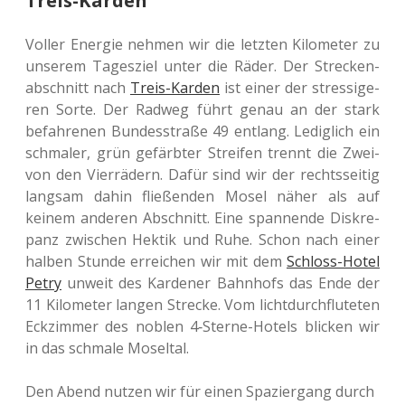
Treis-Karden
Voller Ener­gie nehmen wir die letz­ten Kilo­me­ter zu
unse­rem Tages­ziel unter die Räder. Der Stre­cken­
ab­schnitt nach
Treis-Karden
ist einer der stres­si­ge­
ren Sorte. Der Radweg führt genau an der stark
befah­re­nen Bun­des­stra­ße 49 ent­lang. Ledig­lich ein
schma­ler, grün gefärb­ter Strei­fen trennt die Zwei-
von den Vier­rä­dern. Dafür sind wir der rechts­sei­tig
lang­sam dahin flie­ßen­den Mosel näher als auf
keinem ande­ren Abschnitt. Eine span­nen­de Dis­kre­
panz zwi­schen Hektik und Ruhe. Schon nach einer
halben Stunde errei­chen wir mit dem
Schloss-Hotel
Petry
unweit des Kar­de­ner Bahn­hofs das Ende der
11 Kilo­me­ter langen Stre­cke. Vom licht­durch­flu­te­ten
Eck­zim­mer des noblen 4‑S­ter­ne-Hotels bli­cken wir
in das schma­le Moseltal.
Den Abend nutzen wir für einen Spa­zier­gang durch