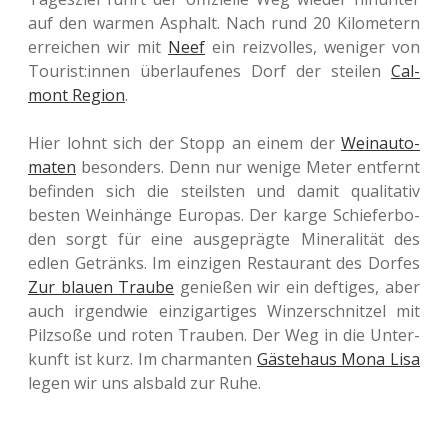
auf den warmen Asphalt. Nach rund 20 Kilo­me­tern
errei­chen wir mit
Neef
ein reiz­vol­les, weni­ger von
Tourist:innen über­lau­fe­nes Dorf der stei­len
Cal­
mont Region
.
Hier lohnt sich der Stopp an einem der
Wein­au­to­
ma­ten
beson­ders. Denn nur wenige Meter ent­fernt
befin­den sich die steils­ten und damit qua­li­ta­tiv
besten Wein­hän­ge Euro­pas. Der karge Schie­fer­bo­
den sorgt für eine aus­ge­präg­te Mine­ra­li­tät des
edlen Getränks. Im ein­zi­gen Restau­rant des Dorfes
Zur blauen Traube
genie­ßen wir ein def­ti­ges, aber
auch irgend­wie ein­zig­ar­ti­ges Win­zer­schnit­zel mit
Pilz­so­ße und roten Trau­ben. Der Weg in die Unter­
kunft ist kurz. Im char­man­ten
Gäs­te­haus Mona Lisa
legen wir uns als­bald zur Ruhe.