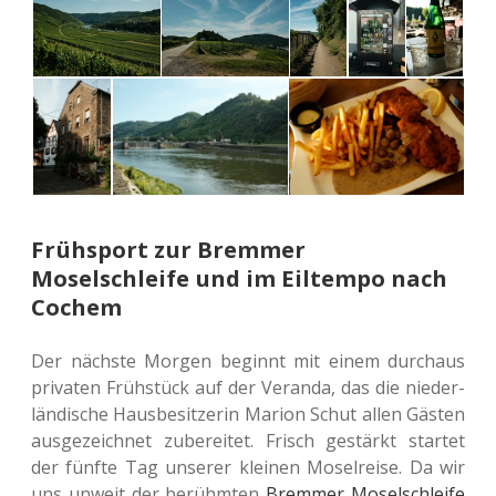
Frühsport zur Bremmer
Moselschleife und im Eiltempo nach
Cochem
Der nächs­te Morgen beginnt mit einem durch­aus
pri­va­ten Früh­stück auf der Veran­da, das die nie­der­
län­di­sche Haus­be­sit­ze­rin Marion Schut allen Gästen
aus­ge­zeich­net zube­rei­tet. Frisch gestärkt star­tet
der fünfte Tag unse­rer klei­nen Mosel­rei­se. Da wir
uns unweit der berühm­ten
Brem­mer Mosel­schlei­fe