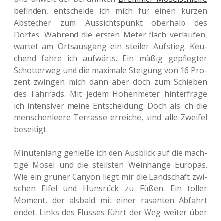
befin­den, ent­schei­de ich mich für einen kurzen
Abste­cher zum Aus­sichts­punkt ober­halb des
Dorfes. Wäh­rend die ersten Meter flach ver­lau­fen,
wartet am Orts­aus­gang ein stei­ler Auf­stieg. Keu­
chend fahre ich auf­wärts. Ein mäßig gepfleg­ter
Schot­ter­weg und die maxi­ma­le Stei­gung von 16 Pro­
zent zwin­gen mich dann aber doch zum Schie­ben
des Fahr­rads. Mit jedem Höhen­me­ter hin­ter­fra­ge
ich inten­si­ver meine Ent­schei­dung. Doch als ich die
men­schen­lee­re Ter­ras­se errei­che, sind alle Zwei­fel
beseitigt.
Minu­ten­lang genie­ße ich den Aus­blick auf die mäch­
ti­ge Mosel und die steils­ten Wein­hän­ge Euro­pas.
Wie ein grüner Canyon liegt mir die Land­schaft zwi­
schen Eifel und Huns­rück zu Füßen. Ein toller
Moment, der als­bald mit einer rasan­ten Abfahrt
endet. Links des Flus­ses führt der Weg weiter über