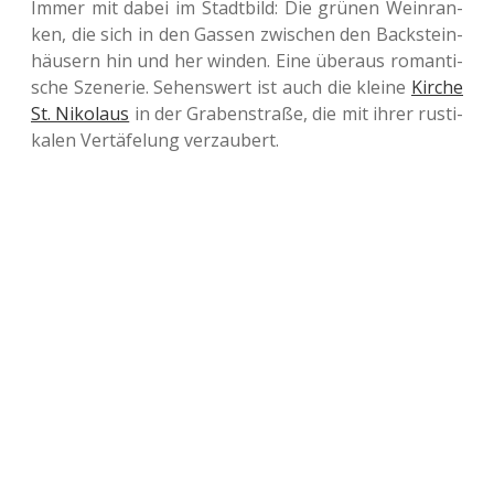
Immer mit dabei im Stadt­bild: Die grünen Wein­ran­
ken, die sich in den Gassen zwi­schen den Back­stein­
häu­sern hin und her winden. Eine über­aus roman­ti­
sche Sze­ne­rie. Sehens­wert ist auch die kleine
Kirche
St. Niko­laus
in der Gra­ben­stra­ße, die mit ihrer rus­ti­
ka­len Ver­tä­fe­lung verzaubert.