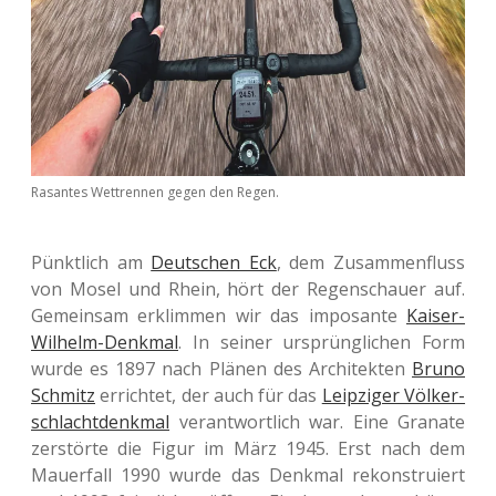
Rasan­tes Wett­ren­nen gegen den Regen.
Pünkt­lich am
Deut­schen Eck
, dem Zusam­men­fluss
von Mosel und Rhein, hört der Regen­schau­er auf.
Gemein­sam erklim­men wir das impo­san­te
Kaiser-
Wil­helm-Denk­mal
. In seiner ursprüng­li­chen Form
wurde es 1897 nach Plänen des Archi­tek­ten
Bruno
Schmitz
errich­tet, der auch für das
Leip­zi­ger Völ­ker­
schlacht­denk­mal
ver­ant­wort­lich war. Eine Gra­na­te
zer­stör­te die Figur im März 1945. Erst nach dem
Mau­er­fall 1990 wurde das Denk­mal rekon­stru­iert