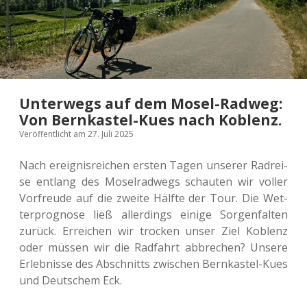
Unterwegs auf dem Mosel-Radweg:
Von Bernkastel-Kues nach Koblenz.
Veröffentlicht am 27. Juli 2025
Nach ereig­nis­rei­chen ersten Tagen unse­rer Rad­rei­
se ent­lang des Mosel­rad­wegs schau­ten wir voller
Vor­freu­de auf die zweite Hälfte der Tour. Die Wet­
ter­pro­gno­se ließ aller­dings einige Sor­gen­fal­ten
zurück. Errei­chen wir tro­cken unser Ziel Koblenz
oder müssen wir die Rad­fahrt abbre­chen? Unsere
Erleb­nis­se des Abschnitts zwi­schen Bern­kas­tel-Kues
und Deut­schem Eck.