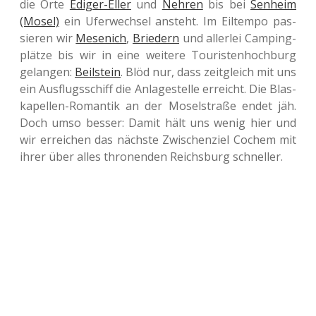
die Orte
Ediger-Eller
und
Nehren
bis bei
Sen­heim
(Mosel)
ein Ufer­wech­sel ansteht. Im Eil­tem­po pas­
sie­ren wir
Mese­nich
,
Brie­dern
und aller­lei Cam­ping­
plät­ze bis wir in eine wei­te­re Tou­ris­ten­hoch­burg
gelan­gen:
Beil­stein
. Blöd nur, dass zeit­gleich mit uns
ein Aus­flugs­schiff die Anla­ge­stel­le erreicht. Die Blas­
ka­pel­len-Roman­tik an der Mosel­stra­ße endet jäh.
Doch umso besser: Damit hält uns wenig hier und
wir errei­chen das nächs­te Zwi­schen­ziel Cochem mit
ihrer über alles thro­nen­den Reichs­burg schneller.