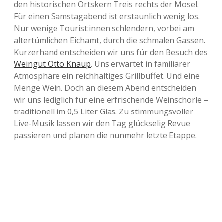
den his­to­ri­schen Orts­kern Treis rechts der Mosel.
Für einen Sams­tag­abend ist erstaun­lich wenig los.
Nur wenige Tourist:innen schlen­dern, vorbei am
alter­tüm­li­chen Eich­amt, durch die schma­len Gassen.
Kur­zer­hand ent­schei­den wir uns für den Besuch des
Wein­gut Otto Knaup
. Uns erwar­tet in fami­liä­rer
Atmo­sphä­re ein reich­hal­ti­ges Grill­buf­fet. Und eine
Menge Wein. Doch an diesem Abend ent­schei­den
wir uns ledig­lich für eine erfri­schen­de Wein­schor­le –
tra­di­tio­nell im 0,5 Liter Glas. Zu stim­mungs­vol­ler
Live-Musik lassen wir den Tag glück­se­lig Revue
pas­sie­ren und planen die nun­mehr letzte Etappe.