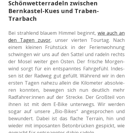
Schönwetterradeln zwischen
Bernkastel-Kues und Traben-
Trarbach
Bei strah­lend blauem Himmel beginnt,
wie auch an
den Tagen zuvor
, unser vier­ten Tour­tag. Nach
einem klei­nen Früh­stück in der Feri­en­woh­nung
schwin­gen wir uns auf den Sattel und radeln rechts
der Mosel weiter gen Osten. Der fri­sche Mor­gen­
wind sorgt für ein ent­spann­tes Fahr­ge­fühl. Indes­
sen ist der Radweg gut gefüllt. Wäh­rend wir in den
ersten Tagen nahezu allein die Kilo­me­ter absol­vie­
ren konn­ten, bewe­gen sich nun deut­lich mehr
Radfahrer:innen auf der Stre­cke. Der Groß­teil von
ihnen ist mit dem E‑Bike unter­wegs. Wir werden
sogar auf unsere „Bio-Bikes“ ange­spro­chen und
bewun­dert. Dabei ist das flache Ter­rain, hin und
wieder mit impo­san­ten Beton­brü­cken gespickt, wie
gemacht für ent­spann­tes dahin radeln.