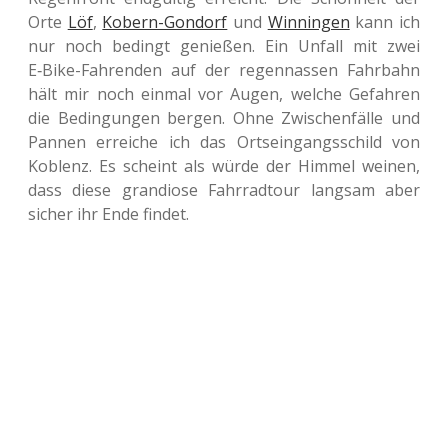
Orte
Löf
,
Kobern-Gon­dorf
und
Win­nin­gen
kann ich
nur noch bedingt genie­ßen. Ein Unfall mit zwei
E‑Bike-Fah­ren­den auf der regen­nas­sen Fahr­bahn
hält mir noch einmal vor Augen, welche Gefah­ren
die Bedin­gun­gen bergen. Ohne Zwi­schen­fäl­le und
Pannen errei­che ich das Orts­ein­gangs­schild von
Koblenz. Es scheint als würde der Himmel weinen,
dass diese gran­dio­se Fahr­rad­tour lang­sam aber
sicher ihr Ende findet.