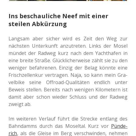
Ins beschauliche Neef mit einer
steilen Abkürzung
Lang­sam aber sicher wird es Zeit den Weg zur
nächs­ten Unter­kunft anzu­tre­ten. Links der Mosel
mündet der Radweg kurz nach dem Yacht­ha­fen in
eine breite Straße. Glück­li­cher­wei­se zählt sie zu den
weni­ger befah­re­nen. Einzig der Belag könnte eine
Frisch­zel­len­kur ver­tra­gen. Naja, so kann mein Gra­
vel­bike seine Off­road-Qua­li­tä­ten end­lich unter
Beweis stel­len. Bereits nach weni­gen Kilo­me­tern ist
damit aber schon wieder Schluss und der Radweg
zweigt ab.
Im wei­te­ren Ver­lauf führt die Stre­cke ent­lang des
Bahn­damms durch das Mos­el­tal. Kurz vor
Pün­de­
rich
, als die Gleise im Berg ver­schwin­den, nehmen