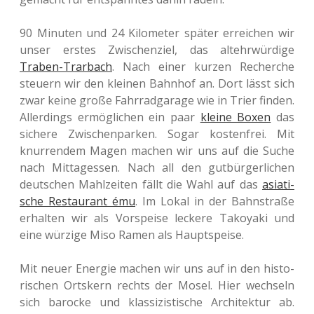
90 Minu­ten und 24 Kilo­me­ter später errei­chen wir
unser erstes Zwi­schen­ziel, das alt­ehr­wür­di­ge
Traben-Trar­bach
. Nach einer kurzen Recher­che
steu­ern wir den klei­nen Bahn­hof an. Dort lässt sich
zwar keine große Fahr­rad­ga­ra­ge wie in Trier finden.
Aller­dings ermög­li­chen ein paar
kleine Boxen
das
siche­re Zwi­schen­par­ken. Sogar kos­ten­frei. Mit
knur­ren­dem Magen machen wir uns auf die Suche
nach Mit­tag­essen. Nach all den gut­bür­ger­li­chen
deut­schen Mahl­zei­ten fällt die Wahl auf das
asia­ti­
sche Restau­rant ému
. Im Lokal in der Bahn­stra­ße
erhal­ten wir als Vor­spei­se lecke­re Tako­ya­ki und
eine wür­zi­ge Miso Ramen als Hauptspeise.
Mit neuer Ener­gie machen wir uns auf in den his­to­
ri­schen Orts­kern rechts der Mosel. Hier wech­seln
sich baro­cke und klas­si­zis­ti­sche Archi­tek­tur ab.