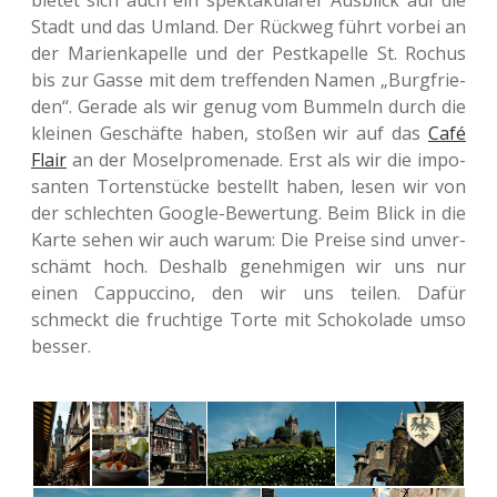
bietet sich auch ein spek­ta­ku­lä­rer Aus­blick auf die
Stadt und das Umland. Der Rück­weg führt vorbei an
der Mari­en­ka­pel­le und der Pest­ka­pel­le St. Rochus
bis zur Gasse mit dem tref­fen­den Namen „Burg­frie­
den“. Gerade als wir genug vom Bum­meln durch die
klei­nen Geschäf­te haben, stoßen wir auf das
Café
Flair
an der Mosel­pro­me­na­de. Erst als wir die impo­
san­ten Tor­ten­stü­cke bestellt haben, lesen wir von
der schlech­ten Google-Bewer­tung. Beim Blick in die
Karte sehen wir auch warum: Die Preise sind unver­
schämt hoch. Des­halb geneh­mi­gen wir uns nur
einen Cap­puc­ci­no, den wir uns teilen. Dafür
schmeckt die fruch­ti­ge Torte mit Scho­ko­la­de umso
besser.