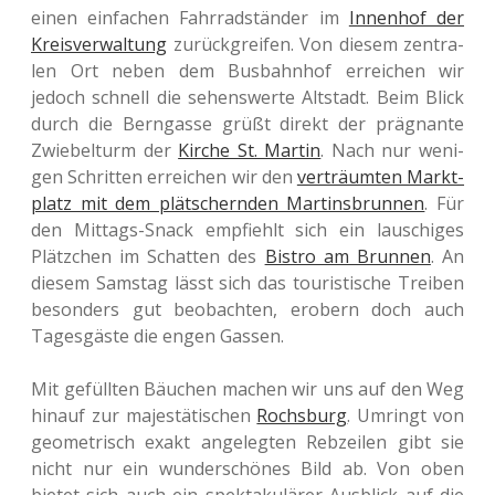
einen ein­fa­chen Fahr­rad­stän­der im
Innen­hof der
Kreis­ver­wal­tung
zurück­grei­fen. Von diesem zen­tra­
len Ort neben dem Bus­bahn­hof errei­chen wir
jedoch schnell die sehens­wer­te Alt­stadt. Beim Blick
durch die Bern­gas­se grüßt direkt der prä­gnan­te
Zwie­bel­turm der
Kirche St. Martin
. Nach nur weni­
gen Schrit­ten errei­chen wir den
ver­träum­ten Markt­
platz mit dem plät­schern­den Mar­tins­brun­nen
. Für
den Mit­tags-Snack emp­fiehlt sich ein lau­schi­ges
Plätz­chen im Schat­ten des
Bistro am Brun­nen
. An
diesem Sams­tag lässt sich das tou­ris­ti­sche Trei­ben
beson­ders gut beob­ach­ten, erobern doch auch
Tages­gäs­te die engen Gassen.
Mit gefüll­ten Bäu­chen machen wir uns auf den Weg
hinauf zur majes­tä­ti­schen
Rochs­burg
. Umringt von
geo­me­trisch exakt ange­leg­ten Reb­zei­len gibt sie
nicht nur ein wun­der­schö­nes Bild ab. Von oben