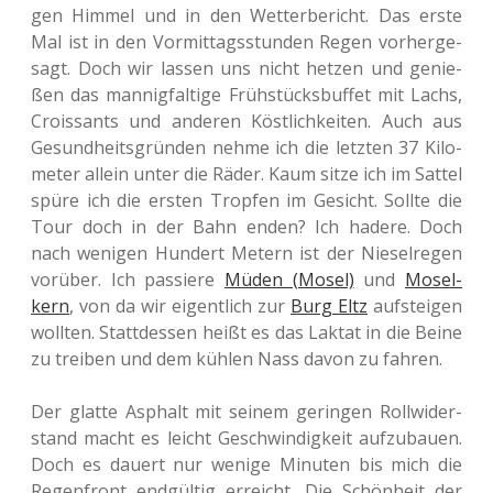
gen Himmel und in den Wet­ter­be­richt. Das erste
Mal ist in den Vor­mit­tags­stun­den Regen vor­her­ge­
sagt. Doch wir lassen uns nicht hetzen und genie­
ßen das man­nig­fal­ti­ge Früh­stücks­buf­fet mit Lachs,
Crois­sants und ande­ren Köst­lich­kei­ten. Auch aus
Gesund­heits­grün­den nehme ich die letz­ten 37 Kilo­
me­ter allein unter die Räder. Kaum sitze ich im Sattel
spüre ich die ersten Trop­fen im Gesicht. Sollte die
Tour doch in der Bahn enden? Ich hadere. Doch
nach weni­gen Hun­dert Metern ist der Nie­sel­re­gen
vor­über. Ich pas­sie­re
Müden (Mosel)
und
Mosel­
kern
, von da wir eigent­lich zur
Burg Eltz
auf­stei­gen
woll­ten. Statt­des­sen heißt es das Laktat in die Beine
zu trei­ben und dem kühlen Nass davon zu fahren.
Der glatte Asphalt mit seinem gerin­gen Roll­wi­der­
stand macht es leicht Geschwin­dig­keit auf­zu­bau­en.
Doch es dauert nur wenige Minu­ten bis mich die
Regen­front end­gül­tig erreicht. Die Schön­heit der