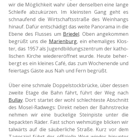
wir die Mög­lich­keit wahr über den­sel­ben eine lange
Schlei­fe abzu­kür­zen. Im kleins­ten Gang geht es
schnau­fend die Wirt­schafts­stra­ße des Wein­hangs
hinauf. Dafür ent­schä­digt das weite Pan­ora­ma in die
Ebene des Flus­ses um
Brie­del
. Oben ange­kom­men
begrüßt uns die
Mari­en­burg
, ein ehe­ma­li­ges Klos­
ter, das 1957 als Jugend­bil­dungs­zen­trum der katho­
li­schen Kirche wie­der­eröff­net wurde. Heute beher­
bergt es ein klei­nes Café, das zum Wochen­en­de und
fei­er­tags Gäste aus Nah und Fern begrüßt.
Über eine schma­le Dop­pel­stock­brü­cke, über dessen
zweite Etage die Bahn fährt, führt der Weg nach
Bullay
. Dort star­tet der wohl schlech­tes­te Abschnitt
des Mosel-Rad­wegs: Direkt neben der Bahn­stre­cke
nehmen wir eine bucke­li­ge Stein­pis­te unter die
bepack­ten Räder. Fast schon weh­mü­ti­ge bli­cken wir
tal­wärts auf die säu­ber­li­che Straße. Kurz vor dem
Tages­ziel führt der offi­zi­el­le Weg wieder hin­un­ter