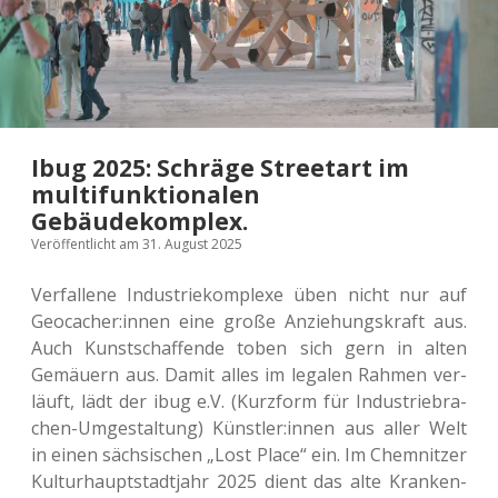
Ibug 2025: Schräge Streetart im
multifunktionalen
Gebäudekomplex.
Veröffentlicht am 31. August 2025
Ver­fal­le­ne Indus­trie­kom­ple­xe üben nicht nur auf
Geocacher:innen eine große Anzie­hungs­kraft aus.
Auch Kunst­schaf­fen­de toben sich gern in alten
Gemäu­ern aus. Damit alles im lega­len Rahmen ver­
läuft, lädt der ibug e.V. (Kurz­form für Indus­trie­bra­
chen-Umge­stal­tung) Künstler:innen aus aller Welt
in einen säch­si­schen „Lost Place“ ein. Im Chem­nit­zer
Kul­tur­haupt­stadt­jahr 2025 dient das alte Kran­ken­