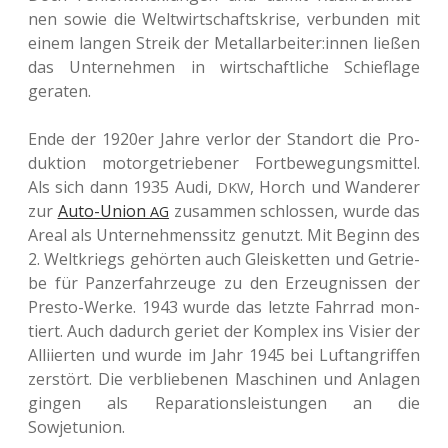
nen sowie die Welt­wirt­schafts­kri­se, ver­bun­den mit
einem langen Streik der Metallarbeiter:innen ließen
das Unter­neh­men in wirt­schaft­li­che Schief­la­ge
geraten.
Ende der 1920er Jahre verlor der Stand­ort die Pro­
duk­ti­on motor­ge­trie­be­ner Fort­be­we­gungs­mit­tel.
Als sich dann 1935 Audi,
, Horch und Wan­de­rer
DKW
zur
Auto-Union
zusam­men schlos­sen, wurde das
AG
Areal als Unter­neh­mens­sitz genutzt. Mit Beginn des
2. Welt­kriegs gehör­ten auch Gleis­ket­ten und Getrie­
be für Pan­zer­fahr­zeu­ge zu den Erzeug­nis­sen der
Presto-Werke. 1943 wurde das letzte Fahr­rad mon­
tiert. Auch dadurch geriet der Kom­plex ins Visier der
Alli­ier­ten und wurde im Jahr 1945 bei Luft­an­grif­fen
zer­stört. Die ver­blie­be­nen Maschi­nen und Anla­gen
gingen als Repa­ra­ti­ons­leis­tun­gen an die
Sowjetunion.