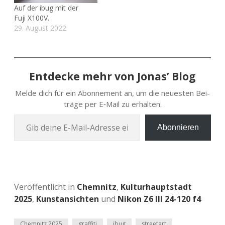
Auf der ibug mit der
Fuji X100V.
29. August 2022
Entdecke mehr von Jonas’ Blog
Melde dich für ein Abon­ne­ment an, um die neu­es­ten Bei­
trä­ge per E‑Mail zu erhalten.
Gib deine E‑Mail-Adres­se ein …
Abonnieren
Veröffentlicht in
Chemnitz
,
Kulturhauptstadt
2025
,
Kunstansichten
und
Nikon Z6 III 24-120 f4
Chemnitz 2025
graffiti
ibug
streetart