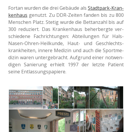
Fortan wurden die drei Gebäu­de als
Stadt­park-Kran­
ken­haus
genutzt. Zu DDR-Zeiten fanden bis zu 800
Men­schen Platz. Stetig wurde die Bet­tan­zahl bis auf
300 redu­ziert. Das Kran­ken­haus beher­berg­te ver­
schie­de­ne Fach­rich­tun­gen: Abtei­lun­gen für Hals-
Nasen-Ohren-Heil­kun­de, Haut- und Geschlechts­
krank­hei­ten, innere Medi­zin und auch die Sport­me­
di­zin waren unter­ge­bracht. Auf­grund einer not­wen­
di­gen Sanie­rung erhielt 1997 der letzte Pati­ent
seine Entlassungspapiere.