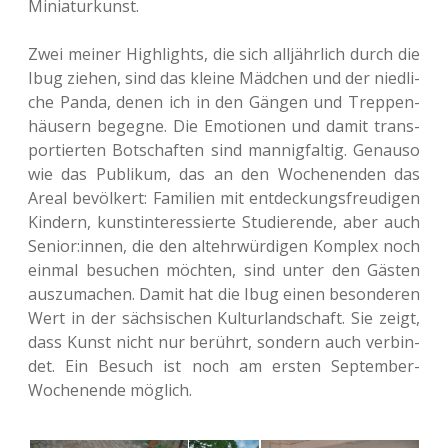
Miniaturkunst.
Zwei meiner High­lights, die sich all­jähr­lich durch die
Ibug ziehen, sind das kleine Mäd­chen und der nied­li­
che Panda, denen ich in den Gängen und Trep­pen­
häu­sern begeg­ne. Die Emo­tio­nen und damit trans­
por­tier­ten Bot­schaf­ten sind man­nig­fal­tig. Genau­so
wie das Publi­kum, das an den Wochen­en­den das
Areal bevöl­kert: Fami­li­en mit ent­de­ckungs­freu­di­gen
Kin­dern, kunst­in­ter­es­sier­te Stu­die­ren­de, aber auch
Senior:innen, die den alt­ehr­wür­di­gen Kom­plex noch
einmal besu­chen möch­ten, sind unter den Gästen
aus­zu­ma­chen. Damit hat die Ibug einen beson­de­ren
Wert in der säch­si­schen Kul­tur­land­schaft. Sie zeigt,
dass Kunst nicht nur berührt, son­dern auch ver­bin­
det. Ein Besuch ist noch am ersten Sep­tem­ber-
Wochen­en­de möglich.