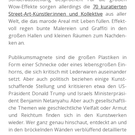
Wow-Effek­te sorgen aller­dings die
70 kura­tier­ten
Street-Art-Künstler:innen und Kol­lek­ti­ve
aus aller
Welt, die das marode Areal mit Leben füllen. Effekt­
voll regen bunte Male­rei­en und Graf­fi­ti in den
großen Hallen und klei­nen Räumen zum Nach­den­
ken an.
Publi­kums­ma­gne­te sind die großen Plas­ti­ken in
Form einer Schne­cke oder eines lebens­gro­ßen Ein­
horns, die sich kri­tisch mit Leder­wa­ren aus­ein­an­der
setzt. Aber auch poli­tisch bezie­hen einige Kunst­
schaf­fen­de Stel­lung und kri­ti­sie­ren etwa den US-
Prä­si­dent Donald Trump und Isra­els Minis­ter­prä­si­
dent Ben­ja­min Net­an­ya­hu. Aber auch gesell­schaft­li­
che Themen wie geschlecht­li­che Viel­falt oder Armut
und Reich­tum finden sich in den Kunst­wer­ken
wieder. Wer ganz genau hin­schaut, ent­deckt an und
in den brö­ckeln­den Wänden ver­blüf­fend detail­lier­te