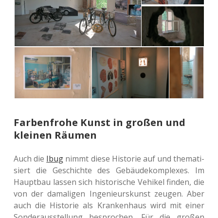
Farbenfrohe Kunst in großen und
kleinen Räumen
Auch die
Ibug
nimmt diese His­to­rie auf und the­ma­ti­
siert die Geschich­te des Gebäu­de­kom­ple­xes. Im
Haupt­bau lassen sich his­to­ri­sche Vehi­kel finden, die
von der dama­li­gen Inge­nieurs­kunst zeugen. Aber
auch die His­to­rie als Kran­ken­haus wird mit einer
Son­der­aus­stel­lung bespro­chen. Für die großen