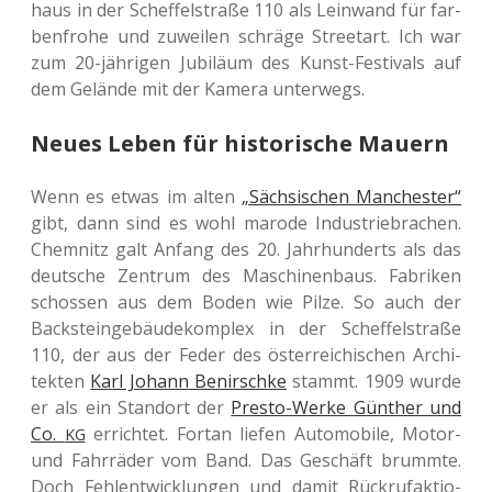
haus in der Schef­fel­stra­ße 110 als Lein­wand für far­
ben­fro­he und zuwei­len schrä­ge Street­art. Ich war
zum 20-jäh­ri­gen Jubi­lä­um des Kunst-Fes­ti­vals auf
dem Gelän­de mit der Kamera unterwegs.
Neues Leben für historische Mauern
Wenn es etwas im alten
„Säch­si­schen Man­ches­ter“
gibt, dann sind es wohl marode Indus­trie­bra­chen.
Chem­nitz galt Anfang des 20. Jahr­hun­derts als das
deut­sche Zen­trum des Maschi­nen­baus. Fabri­ken
schos­sen aus dem Boden wie Pilze. So auch der
Back­stein­ge­bäu­de­kom­plex in der Schef­fel­stra­ße
110, der aus der Feder des öster­rei­chi­schen Archi­
tek­ten
Karl Johann Benirsch­ke
stammt. 1909 wurde
er als ein Stand­ort der
Presto-Werke Gün­ther und
Co.
errich­tet. Fortan liefen Auto­mo­bi­le, Motor-
KG
und Fahr­rä­der vom Band. Das Geschäft brumm­te.
Doch Fehl­ent­wick­lun­gen und damit Rück­ruf­ak­tio­