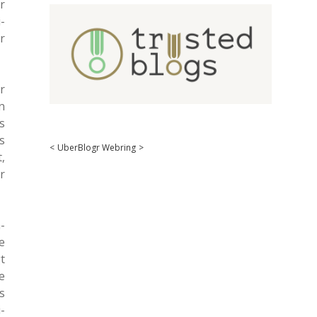
r
­
r
r
n
s
s
<
UberBlogr Webring
>
,
r
­
e
t
e
s
­