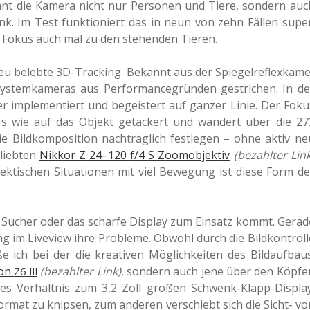
nnt die Kamera nicht nur Per­so­nen und Tiere, son­dern auc
 Dank. Im Test funk­tio­niert das in neun von zehn Fällen super
r Fokus auch mal zu den ste­hen­den Tieren.
u beleb­te 3D-Track­ing. Bekannt aus der Spie­gel­re­flex­ka­me
s­tem­ka­me­ras aus Per­for­mance­grün­den gestri­chen. In de
r imple­men­tiert und begeis­tert auf ganzer Linie. Der Foku
opfs wie auf das Objekt geta­ckert und wan­dert über die 27
ild­kom­po­si­ti­on nach­träg­lich fest­le­gen – ohne aktiv ne
lieb­ten
Nikkor Z 24–120 f/4 S Zoom­ob­jek­tiv
(bezahl­ter Link
hek­ti­schen Situa­tio­nen mit viel Bewe­gung ist diese Form de
e Sucher oder das schar­fe Dis­play zum Ein­satz kommt. Gerad
 im Live­view ihre Pro­ble­me. Obwohl durch die Bild­kon­trol­l
­ße ich bei der die krea­ti­ven Mög­lich­kei­ten des Bild­auf­baus
kon
(bezahl­ter Link)
, son­dern auch jene über den Köpfe
Z6
III
tes Ver­hält­nis zum 3,2 Zoll großen Schwenk-Klapp-Dis­play
r­mat zu knip­sen, zum ande­ren ver­schiebt sich die Sicht- vo