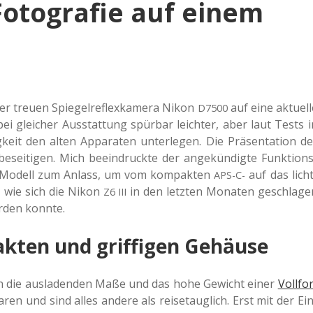
Fotografie auf einem
treuen Spie­gel­re­flex­ka­me­ra Nikon
auf eine aktu­el­l
D7500
i glei­cher Aus­stat­tung spür­bar leich­ter, aber laut Tests i
keit den alten Appa­ra­ten unter­le­gen. Die Prä­sen­ta­ti­on de
besei­ti­gen. Mich beein­druck­te der ange­kün­dig­te Funk­ti­ons
e Modell zum Anlass, um vom kom­pak­ten
auf das licht
APS-C-
ch, wie sich die Nikon
in den letz­ten Mona­ten geschla­ge
Z6
III
rden konnte.
kten und griffigen Gehäuse
 die aus­la­den­den Maße und das hohe Gewicht einer
Voll­fo
ren und sind alles andere als rei­se­taug­lich. Erst mit der Ein