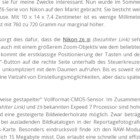
sie für meine Zwecke inter­es­sant. Nun wurde im Somme
en Z6-Serie von Nikon auf den Markt gebracht. Sie besticht wei
e. Mit 10 x 14 x 7,4 Zen­ti­me­ter ist es wenige Mil­li­me­te
st mit 760 zu 720 Gramm nur mar­gi­nal höher.
sorgt dies dafür, dass die
Nikon
(bezahl­ter Link)
seh
Z6
III
t, auch mit einem grö­ße­rem Zoom-Objek­tiv wie dem belieb­te
 kommt die erst­klas­si­ge Posi­tio­nie­rung der Tasten und de
ack“-Button auf die rechte Seite unter­halb des Steu­er­kreu­ze
 unkom­pli­ziert mit dem Daumen auf­ru­fen. Bis es soweit ist
e Viel­zahl von Ein­stel­lungs­mög­lich­kei­ten, aber dazu späte
l­wei­se gesta­pel­ter“ Voll­for­mat-CMOS-Sensor. Im Zusam­men
hl­ter Link)
und
bekann­ten Expeed 7 Pro­zes­sor sind hoh
Z9
nd eine gestei­ger­te Bild­wie­der­hol­ra­te mög­lich. Zwar beträg
 aus­la­den­den Bild­ka­ta­lo­gen in der Repor­ta­ge­fo­to­gra­fi
-Karte. Beson­ders ein­drucks­voll finde ich den RAW-Modu
lich 15 Mega­byte misst. Das erlaubt eine schnel­le und effi­zi