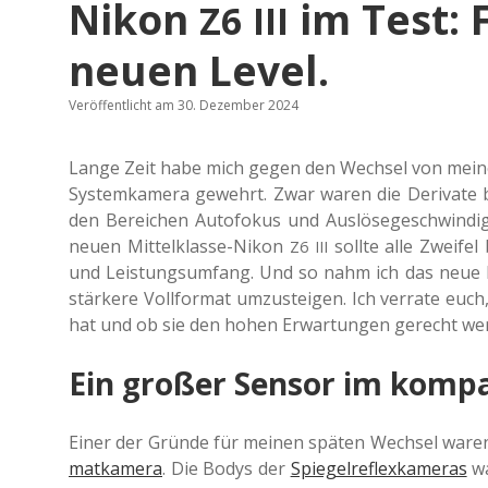
Nikon
im Test: 
Z6
III
neuen Level.
Veröffentlicht am 30. Dezember 2024
Lange Zeit habe mich gegen den Wech­sel von meiner 
Sys­tem­ka­me­ra gewehrt. Zwar waren die Deri­va­te be
den Berei­chen Auto­fo­kus und Aus­lö­se­ge­schwin­dig­
neuen Mit­tel­klas­se-Nikon
sollte alle Zwei­fel 
Z6
III
und Leis­tungs­um­fang. Und so nahm ich das neu
stär­ke­re Voll­for­mat umzu­stei­gen. Ich ver­ra­te eu
hat und ob sie den hohen Erwar­tun­gen gerecht we
Ein großer Sensor im kompa
Einer der Gründe für meinen späten Wech­sel waren
mat­ka­me­ra
. Die Bodys der
Spie­gel­re­flex­ka­me­ras
wa