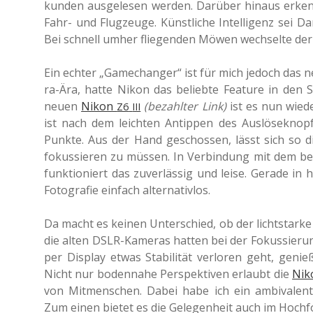
kun­den aus­ge­le­sen werden. Dar­über hinaus erke
Fahr- und Flug­zeu­ge. Künst­li­che Intel­li­genz sei
Bei schnell umher flie­gen­den Möwen wech­sel­te de
Ein echter „Game­ch­an­ger“ ist für mich jedoch das ne
ra-Ära, hatte Nikon das belieb­te Fea­ture in den Sy
neuen
Nikon
(bezahl­ter Link)
ist es nun wiede
Z6
III
ist nach dem leich­ten Antip­pen des Aus­lö­se­kn
Punkte. Aus der Hand geschos­sen, lässt sich so die B
fokus­sie­ren zu müssen. In Ver­bin­dung mit dem be
funk­tio­niert das zuver­läs­sig und leise. Gerade in 
Foto­gra­fie ein­fach alternativlos.
Da macht es keinen Unter­schied, ob der licht­star­k
die alten DSLR-Kame­ras hatten bei der Fokus­sie­rung
per Dis­play etwas Sta­bi­li­tät ver­lo­ren geht, genie
Nicht nur boden­na­he Per­spek­ti­ven erlaubt die
Ni
von Mit­men­schen. Dabei habe ich ein ambi­va­len­
Zum einen bietet es die Gele­gen­heit auch im Hoch­fo