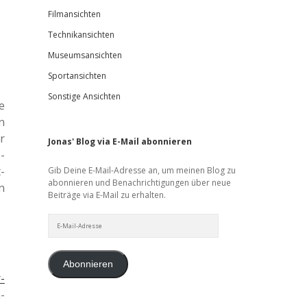
Filmansichten
Technikansichten
Museumsansichten
Sportansichten
Sonstige Ansichten
e
n
r
Jonas' Blog via E-Mail abonnieren
-
­
Gib Deine E-Mail-Adresse an, um meinen Blog zu
abonnieren und Benachrichtigungen über neue
n
Beiträge via E-Mail zu erhalten.
E-
Mail-
Adresse
Abonnieren
r­
­