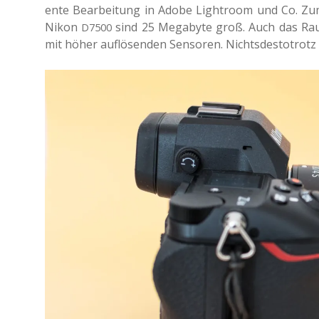
en­te Bear­bei­tung in Adobe Ligh­t­room und Co. Zum
Nikon
sind 25 Mega­byte groß. Auch das Rausc
D7500
mit höher auf­lö­sen­den Sen­so­ren. Nichts­des­to­trot