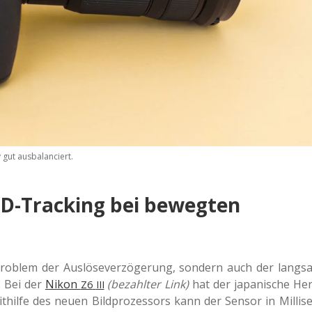
 gut ausbalanciert.
3D-Tracking bei bewegten
o­blem der Aus­lö­se­ver­zö­ge­rung, son­dern auch der lang­sa
. Bei der
Nikon
(bezahl­ter Link)
hat der japa­ni­sche Her
Z6
III
it­hil­fe des neuen Bild­pro­zes­sors kann der Sensor in Mil­li­se