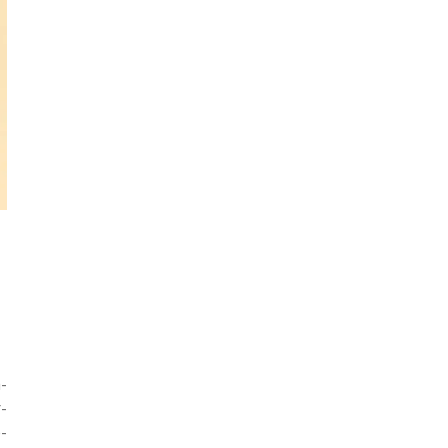
­
­
­