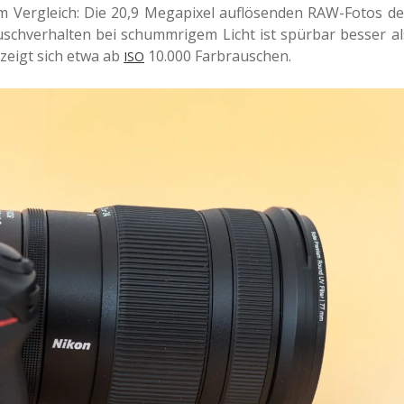
 Ver­gleich: Die 20,9 Mega­pi­xel auf­lö­sen­den RAW-Fotos de
h­ver­hal­ten bei schumm­ri­gem Licht ist spür­bar besser al
z zeigt sich etwa ab
10.000 Farbrauschen.
ISO