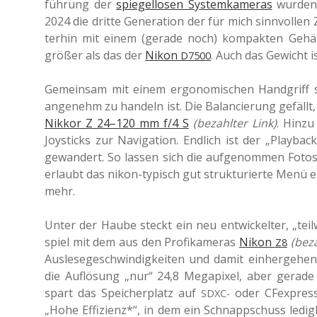
füh­rung der
spie­gel­lo­sen Sys­tem­ka­me­ras
wurden 
2024 die dritte Gene­ra­ti­on der für mich sinn­vol­l
ter­hin mit einem (gerade noch) kom­pak­ten Gehäu­s
größer als das der
Nikon
. Auch das Gewicht i
D7500
Gemein­sam mit einem ergo­no­mi­schen Hand­griff 
ange­nehm zu han­deln ist. Die Balan­cie­rung gefäll
Nikkor Z 24–120 mm f/4 S
(bezahl­ter Link)
. Hinzu
Joy­sticks zur Navi­ga­ti­on. End­lich ist der „Playb
gewan­dert. So lassen sich die auf­ge­nom­men Fotos
erlaubt das nikon-typisch gut struk­tu­rier­te Menü ein
mehr.
Unter der Haube steckt ein neu ent­wi­ckel­ter, „tei
spiel mit dem aus den Pro­fi­ka­me­ras
Nikon
(beza
Z8
Aus­le­se­ge­schwin­dig­kei­ten und damit ein­her­ge­he
die Auf­lö­sung „nur“ 24,8 Mega­pi­xel, aber gerade bei
spart das Spei­cher­platz auf
oder CFex­press
SDXC-
„Hohe Effi­zi­enz*“, in dem ein Schnapp­schuss ledig­