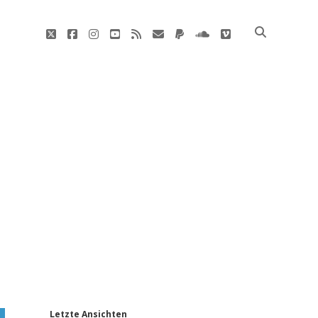
twitter
facebook
instagram
youtube
rss
E-
paypal
soundcloud
vimeo
Mail
'
Letzte Ansichten