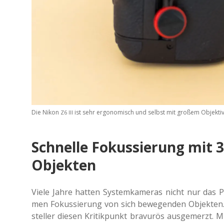
Die Nikon
ist sehr ergo­no­misch und selbst mit großem Objek­tiv
Z6
III
Schnelle Fokussierung mit 
Objekten
Viele Jahre hatten Sys­tem­ka­me­ras nicht nur das Pr
men Fokus­sie­rung von sich bewe­gen­den Objek­ten
stel­ler diesen Kri­tik­punkt bra­vu­rös aus­ge­merzt. M