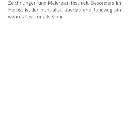
Zeich­nun­gen und Male­rei­en fest­hielt. Beson­ders im
Herbst ist der nicht allzu über­lau­fe­ne Rund­weg ein
wahres Fest für alle Sinne.