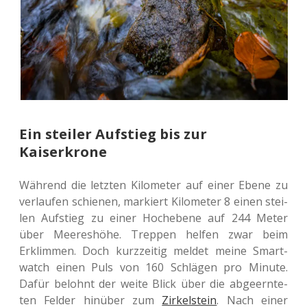
Ein steiler Aufstieg bis zur
Kaiserkrone
Wäh­rend die letz­ten Kilo­me­ter auf einer Ebene zu
ver­lau­fen schie­nen, mar­kiert Kilo­me­ter 8 einen stei­
len Auf­stieg zu einer Hoch­ebe­ne auf 244 Meter
über Mee­res­hö­he. Trep­pen helfen zwar beim
Erklim­men. Doch kurz­zei­tig meldet meine Smart­
watch einen Puls von 160 Schlä­gen pro Minute.
Dafür belohnt der weite Blick über die abge­ern­te­
ten Felder hin­über zum
Zir­kel­stein
. Nach einer