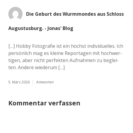
Die Geburt des Wurmmondes aus Schloss
Augustusburg. - Jonas' Blog
[…] Hobby Foto­gra­fie ist ein höchst indi­vi­du­el­les. Ich
per­sön­lich mag es kleine Repor­ta­gen mit hoch­wer­
ti­gen, aber nicht per­fek­ten Auf­nah­men zu beglei­
ten. Andere wiederum […]
5. März 2026
Antworten
Kommentar verfassen