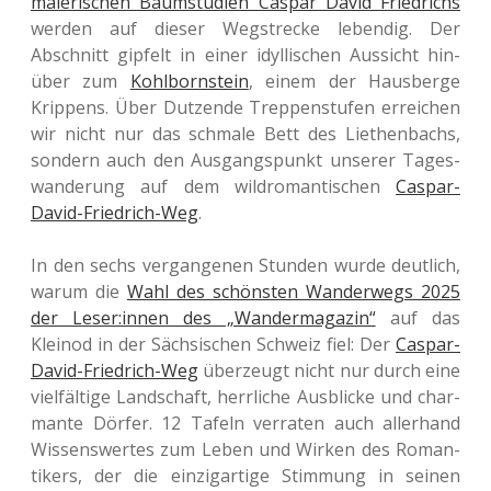
male­ri­schen Baum­stu­di­en Caspar David Fried­richs
werden auf dieser Weg­stre­cke leben­dig. Der
Abschnitt gip­felt in einer idyl­li­schen Aus­sicht hin­
über zum
Kohl­born­stein
, einem der Haus­ber­ge
Krip­pens. Über Dut­zen­de Trep­pen­stu­fen errei­chen
wir nicht nur das schma­le Bett des Lie­then­bachs,
son­dern auch den Aus­gangs­punkt unse­rer Tages­
wan­de­rung auf dem wild­ro­man­ti­schen
Caspar-
David-Fried­rich-Weg
.
In den sechs ver­gan­ge­nen Stun­den wurde deut­lich,
warum die
Wahl des schöns­ten Wan­der­wegs 2025
der Leser:innen des „Wan­der­ma­ga­zin“
auf das
Klein­od in der Säch­si­schen Schweiz fiel: Der
Caspar-
David-Fried­rich-Weg
über­zeugt nicht nur durch eine
viel­fäl­ti­ge Land­schaft, herr­li­che Aus­bli­cke und char­
man­te Dörfer. 12 Tafeln ver­ra­ten auch aller­hand
Wis­sens­wer­tes zum Leben und Wirken des Roman­
ti­kers, der die ein­zig­ar­ti­ge Stim­mung in seinen