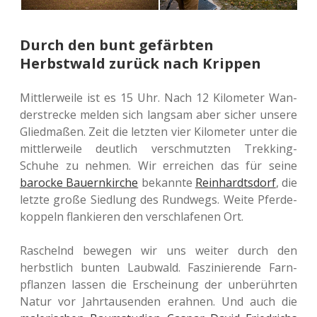
Durch den bunt gefärbten
Herbstwald zurück nach Krippen
Mitt­ler­wei­le ist es 15 Uhr. Nach 12 Kilo­me­ter Wan­
der­stre­cke melden sich lang­sam aber sicher unsere
Glied­ma­ßen. Zeit die letz­ten vier Kilo­me­ter unter die
mitt­ler­wei­le deut­lich ver­schmutz­ten Trek­king-
Schuhe zu nehmen. Wir errei­chen das für seine
baro­cke Bau­ern­kir­che
bekann­te
Rein­hardts­dorf
, die
letzte große Sied­lung des Rund­wegs. Weite Pfer­de­
kop­peln flan­kie­ren den ver­schla­fe­nen Ort.
Raschelnd bewe­gen wir uns weiter durch den
herbst­lich bunten Laub­wald. Fas­zi­nie­ren­de Farn­
pflan­zen lassen die Erschei­nung der unbe­rühr­ten
Natur vor Jahr­tau­sen­den erah­nen. Und auch die