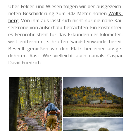
Über Felder und Wiesen folgen wir der aus­ge­zeich­
ne­ten Beschil­de­rung zum 342 Meter hohen
Wolfs­
berg
. Von ihm aus lässt sich nicht nur die nahe Kai­
ser­kro­ne von außer­halb betrach­ten. Ein kos­ten­frei­
es Fern­rohr steht für das Erkun­den der kilo­me­ter­
weit ent­fern­ten, schrof­fen Sand­stein­wän­de bereit.
Beseelt genie­ßen wir den Platz bei einer aus­ge­
dehn­ten Rast. Wie viel­leicht auch damals Caspar
David Friedrich.