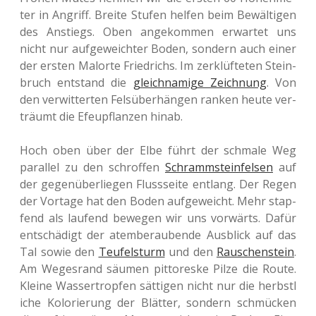
ter in Angriff. Breite Stufen helfen beim Bewäl­ti­gen
des Anstiegs. Oben ange­kom­men erwar­tet uns
nicht nur auf­ge­weich­ter Boden, son­dern auch einer
der ersten Mal­or­te Fried­richs. Im zer­klüf­te­ten Stein­
bruch ent­stand die
gleich­na­mi­ge Zeich­nung
. Von
den ver­wit­ter­ten Fels­über­hän­gen ranken heute ver­
träumt die Efeu­pflan­zen hinab.
Hoch oben über der Elbe führt der schma­le Weg
par­al­lel zu den schrof­fen
Schramm­stein­fel­sen
auf
der gegen­über­lie­gen Fluss­sei­te ent­lang. Der Regen
der Vor­ta­ge hat den Boden auf­ge­weicht. Mehr stap­
fend als lau­fend bewe­gen wir uns vor­wärts. Dafür
ent­schä­digt der atem­be­rau­ben­de Aus­blick auf das
Tal sowie den
Teu­fel­sturm
und den
Rau­schen­stein
.
Am Weges­rand säumen pit­to­res­ke Pilze die Route.
Kleine Was­ser­trop­fen sät­ti­gen nicht nur die herbst­l
i­che Kolo­rie­rung der Blät­ter, son­dern schmü­cken