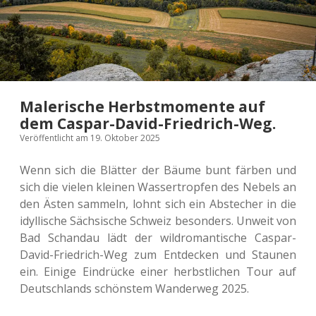
Malerische Herbstmomente auf
dem Caspar-David-Friedrich-Weg.
Veröffentlicht am 19. Oktober 2025
Wenn sich die Blät­ter der Bäume bunt färben und
sich die vielen klei­nen Was­ser­trop­fen des Nebels an
den Ästen sam­meln, lohnt sich ein Abste­cher in die
idyl­li­sche Säch­si­sche Schweiz beson­ders. Unweit von
Bad Schand­au lädt der wild­ro­man­ti­sche Caspar-
David-Fried­rich-Weg zum Ent­de­cken und Stau­nen
ein. Einige Ein­drü­cke einer herbst­li­chen Tour auf
Deutsch­lands schöns­tem Wan­der­weg 2025.