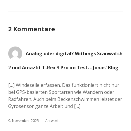
2 Kommentare
Analog oder digital? Withings Scanwatch
2 und Amazfit T-Rex 3 Pro im Test. - Jonas' Blog
[…] Win­des­ei­le erfas­sen. Das funk­tio­niert nicht nur
bei GPS-basier­­ten Sport­ar­ten wie Wan­dern oder
Rad­fah­ren. Auch beim Becken­schwim­men leis­tet der
Gyro­sen­sor ganze Arbeit und […]
9. November 2025
Antworten