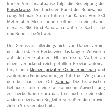
kurzen Ver­schnauf­pau­se folgt die Bestei­gung der
Kai­ser­kro­ne
, dem höchs­ten Punkt der Rund­wan­de­
rung. Schma­le Stufen führen zur Kanzel. Von 350
Meter über Mee­res­hö­he eröff­net sich ein phä­no­
me­na­les 360-Grad-Pan­ora­ma auf die Säch­si­sche
und Böh­mi­sche Schweiz.
Der Genuss ist aller­dings nicht von Dauer, ver­hin­
dert doch star­ker Herbst­wind das län­ge­re Ver­wei­len
auf den zer­klüf­te­ten Elb­sand­fel­sen. Vorbei an
einem ver­lo­ckend reich gefüll­ten Pro­vi­an­t­au­to­ma­
ten, einem
klei­nen pri­va­ten Old­ti­mer­mu­se­um
und
zahl­rei­chen Feri­en­woh­nun­gen führt der Weg durch
den beschau­li­chen Ort
Schöna
. Die his­to­ri­schen
Gebäu­de stel­len eine will­kom­me­ne Abwechs­lung
zur herbst­li­chen Flora dar. Und auch die ein oder
ande­ren tie­ri­schen Beglei­ter ver­sü­ßen den pro­vin­
zi­el­len Streckenabschnitt.