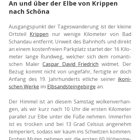
An und über der Elbe von Krippen
nach Schöna
Aus­gangs­punkt der Tages­wan­de­rung ist der kleine
Orts­teil
Krip­pen
nur wenige Kilo­me­ter von Bad
Schand­au ent­fernt. Unweit des Bahn­hofs und direkt
an einem kos­ten­frei­en Park­platz star­tet der 16 Kilo­
me­ter lange Rund­weg, wel­cher sich dem roman­ti­
schen Maler
Caspar David Fried­rich
widmet. Der
Bezug kommt nicht von unge­fähr, fer­tig­te er doch
Anfang des 19. Jahr­hun­derts etli­che seiner
iko­ni­
schen Werke
im
Elb­sand­stein­ge­bir­ge
an.
Der Himmel ist an diesem Sams­tag wol­ken­ver­han­
gen, als wir kurz nach 10 Uhr die ersten Kilo­me­ter
par­al­lel zur Elbe unter die Füße nehmen. Immer­hin
ist es tro­cken und bei 13 Grad Cel­si­us ange­nehm
tem­pe­riert, sodass wir kaum ins Schwit­zen kommen.
Frohen Mutes nehmen wir die ersten 60 Höhen­me­