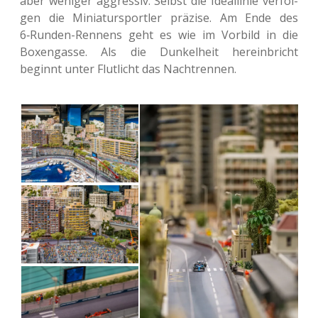
aber weni­ger aggres­siv. Selbst die Ide­al­li­nie ver­fol­
gen die Minia­tur­sport­ler prä­zi­se. Am Ende des
6‑Run­den-Ren­nens geht es wie im Vor­bild in die
Boxen­gas­se. Als die Dun­kel­heit her­ein­bricht
beginnt unter Flut­licht das Nachtrennen.