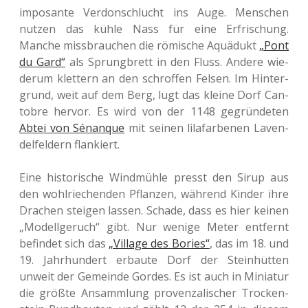
impo­san­te Ver­don­schlucht ins Auge. Men­schen
nutzen das kühle Nass für eine Erfri­schung.
Manche miss­brau­chen die römi­sche Aquä­dukt
„Pont
du Gard“
als Sprung­brett in den Fluss. Andere wie­
der­um klet­tern an den schrof­fen Felsen. Im Hin­ter­
grund, weit auf dem Berg, lugt das kleine Dorf Can­
tobre hervor. Es wird von der 1148 gegrün­de­ten
Abtei von Sénan­que
mit seinen lila­far­be­nen Laven­
del­fel­dern flankiert.
Eine his­to­ri­sche Wind­müh­le presst den Sirup aus
den wohl­rie­chen­den Pflan­zen, wäh­rend Kinder ihre
Dra­chen stei­gen lassen. Schade, dass es hier keinen
„Modell­ge­ruch“ gibt. Nur wenige Meter ent­fernt
befin­det sich das
„Vil­la­ge des Bories“
, das im 18. und
19. Jahr­hun­dert erbau­te Dorf der Stein­hüt­ten
unweit der Gemein­de Gordes. Es ist auch in Minia­tur
die größte Ansamm­lung pro­ven­za­li­scher Tro­cken­