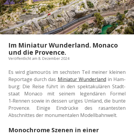
Im Miniatur Wunderland. Monaco
und die Provence.
Veröffentlicht am 8. Dezember 2024
Es wird gla­mou­rös im sechs­ten Teil meiner klei­nen
Repor­ta­ge durch das
Minia­tur Wun­der­land
in Ham­
burg: Die Reise führt in den spek­ta­ku­lä­ren Stadt­
staat Monaco mit seinem legen­dä­ren Formel
1‑Rennen sowie in dessen uriges Umland, die bunte
Pro­vence. Einige Ein­drü­cke des rasan­tes­ten
Abschnit­tes der monu­men­ta­len Modellbahnwelt.
Monochrome Szenen in einer