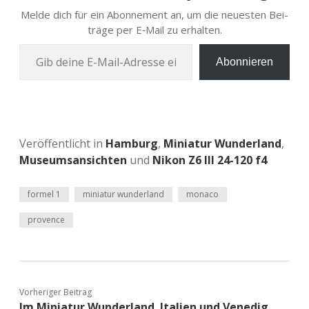
Melde dich für ein Abon­ne­ment an, um die neu­es­ten Bei­
trä­ge per E‑Mail zu erhalten.
Gib deine E‑Mail-Adres­se ein …
Abonnieren
Veröffentlicht in
Hamburg
,
Miniatur Wunderland
,
Museumsansichten
und
Nikon Z6 III 24-120 f4
formel 1
miniatur wunderland
monaco
provence
Vorheriger Beitrag
Im Miniatur Wunderland. Italien und Venedig.