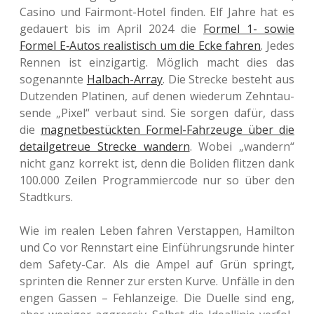
Casino und Fairm­ont-Hotel finden. Elf Jahre hat es
gedau­ert bis im April 2024 die
Formel 1- sowie
Formel E‑Autos rea­lis­tisch um die Ecke fahren
. Jedes
Rennen ist ein­zig­ar­tig. Mög­lich macht dies das
soge­nann­te
Hal­bach-Array
. Die Stre­cke besteht aus
Dut­zen­den Pla­ti­nen, auf denen wie­der­um Zehn­tau­
sen­de „Pixel“ ver­baut sind. Sie sorgen dafür, dass
die
magnet­be­stück­ten Formel-Fahr­zeu­ge über die
detail­ge­treue Stre­cke wan­dern
. Wobei „wan­dern“
nicht ganz kor­rekt ist, denn die Boli­den flit­zen dank
100.000 Zeilen Pro­gram­mier­code nur so über den
Stadtkurs.
Wie im realen Leben fahren Ver­st­ap­pen, Hamil­ton
und Co vor Renn­start eine Ein­füh­rungs­run­de hinter
dem Safety-Car. Als die Ampel auf Grün springt,
sprin­ten die Renner zur ersten Kurve. Unfäl­le in den
engen Gassen – Fehl­an­zei­ge. Die Duelle sind eng,