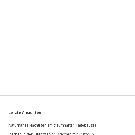
Sidebar
Letzte Ansichten
Naturnahes Nächtigen am traumhaften Tagebausee.
Sterben in der Gluthitze von Dresden mit Kraftklub.