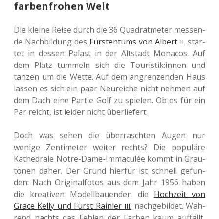
farbenfrohen Welt
Die kleine Reise durch die 36 Qua­drat­me­ter mes­sen­
de Nach­bil­dung des
Fürs­ten­tums von Albert
.
star­
II
tet in dessen Palast in der Alt­stadt Mona­cos. Auf
dem Platz tum­meln sich die Touristik:innen und
tanzen um die Wette. Auf dem angren­zen­den Haus
lassen es sich ein paar Neu­rei­che nicht nehmen auf
dem Dach eine Partie Golf zu spie­len. Ob es für ein
Par reicht, ist leider nicht überliefert.
Doch was sehen die über­rasch­ten Augen nur
wenige Zen­ti­me­ter weiter rechts? Die popu­lä­re
Kathe­dra­le Notre-Dame-Imma­culée kommt in Grau­
tö­nen daher. Der Grund hier­für ist schnell gefun­
den: Nach Ori­gi­nal­fo­tos aus dem Jahr 1956 haben
die krea­ti­ven Modell­bau­en­den die
Hoch­zeit von
Grace Kelly und Fürst Rai­nier
.
nach­ge­bil­det. Wäh­
III
rend nachts das Fehlen der Farben kaum auf­fällt,