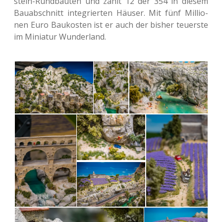
stein-Rund­bau­ten und zählt 12 der 354 in diesem
Bau­ab­schnitt inte­grier­ten Häuser. Mit fünf Mil­lio­
nen Euro Bau­kos­ten ist er auch der bisher teu­ers­te
im Minia­tur Wunderland.